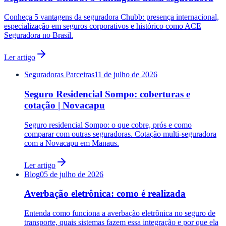
Conheça 5 vantagens da seguradora Chubb: presença internacional,
especialização em seguros corporativos e histórico como ACE
Seguradora no Brasil.
Ler artigo
Seguradoras Parceiras
11 de julho de 2026
Seguro Residencial Sompo: coberturas e
cotação | Novacapu
Seguro residencial Sompo: o que cobre, prós e como
comparar com outras seguradoras. Cotação multi-seguradora
com a Novacapu em Manaus.
Ler artigo
Blog
05 de julho de 2026
Averbação eletrônica: como é realizada
Entenda como funciona a averbação eletrônica no seguro de
transporte, quais sistemas fazem essa integração e por que ela