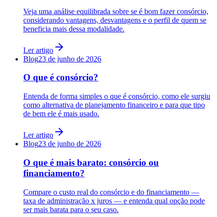
Veja uma análise equilibrada sobre se é bom fazer consórcio,
considerando vantagens, desvantagens e o perfil de quem se
beneficia mais dessa modalidade.
Ler artigo
Blog
23 de junho de 2026
O que é consórcio?
Entenda de forma simples o que é consórcio, como ele surgiu
como alternativa de planejamento financeiro e para que tipo
de bem ele é mais usado.
Ler artigo
Blog
23 de junho de 2026
O que é mais barato: consórcio ou
financiamento?
Compare o custo real do consórcio e do financiamento —
taxa de administração x juros — e entenda qual opção pode
ser mais barata para o seu caso.