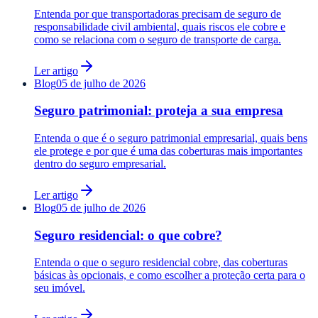
Entenda por que transportadoras precisam de seguro de
responsabilidade civil ambiental, quais riscos ele cobre e
como se relaciona com o seguro de transporte de carga.
Ler artigo
Blog
05 de julho de 2026
Seguro patrimonial: proteja a sua empresa
Entenda o que é o seguro patrimonial empresarial, quais bens
ele protege e por que é uma das coberturas mais importantes
dentro do seguro empresarial.
Ler artigo
Blog
05 de julho de 2026
Seguro residencial: o que cobre?
Entenda o que o seguro residencial cobre, das coberturas
básicas às opcionais, e como escolher a proteção certa para o
seu imóvel.