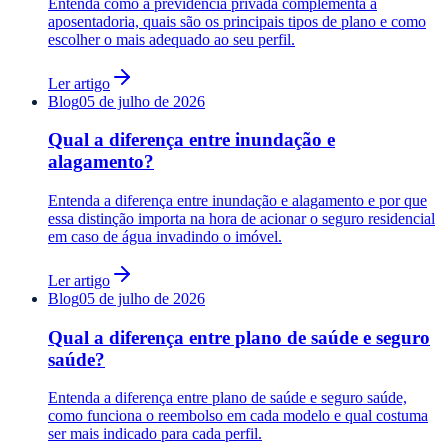
Entenda como a previdência privada complementa a
aposentadoria, quais são os principais tipos de plano e como
escolher o mais adequado ao seu perfil.
Ler artigo
Blog
05 de julho de 2026
Qual a diferença entre inundação e
alagamento?
Entenda a diferença entre inundação e alagamento e por que
essa distinção importa na hora de acionar o seguro residencial
em caso de água invadindo o imóvel.
Ler artigo
Blog
05 de julho de 2026
Qual a diferença entre plano de saúde e seguro
saúde?
Entenda a diferença entre plano de saúde e seguro saúde,
como funciona o reembolso em cada modelo e qual costuma
ser mais indicado para cada perfil.