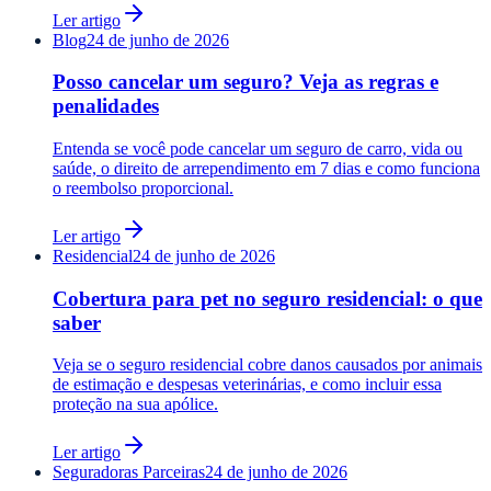
Ler artigo
Blog
24 de junho de 2026
Posso cancelar um seguro? Veja as regras e
penalidades
Entenda se você pode cancelar um seguro de carro, vida ou
saúde, o direito de arrependimento em 7 dias e como funciona
o reembolso proporcional.
Ler artigo
Residencial
24 de junho de 2026
Cobertura para pet no seguro residencial: o que
saber
Veja se o seguro residencial cobre danos causados por animais
de estimação e despesas veterinárias, e como incluir essa
proteção na sua apólice.
Ler artigo
Seguradoras Parceiras
24 de junho de 2026