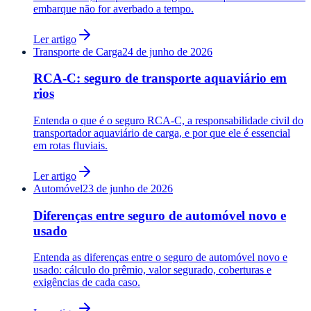
embarque não for averbado a tempo.
Ler artigo
Transporte de Carga
24 de junho de 2026
RCA-C: seguro de transporte aquaviário em
rios
Entenda o que é o seguro RCA-C, a responsabilidade civil do
transportador aquaviário de carga, e por que ele é essencial
em rotas fluviais.
Ler artigo
Automóvel
23 de junho de 2026
Diferenças entre seguro de automóvel novo e
usado
Entenda as diferenças entre o seguro de automóvel novo e
usado: cálculo do prêmio, valor segurado, coberturas e
exigências de cada caso.