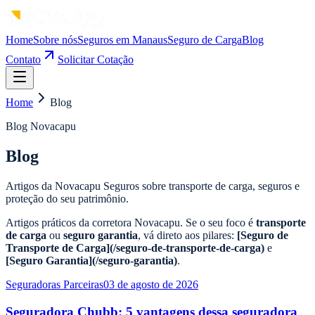
Home
Sobre nós
Seguros em Manaus
Seguro de Carga
Blog
Contato
Solicitar Cotação
Home
Blog
Blog Novacapu
Blog
Artigos da Novacapu Seguros sobre transporte de carga, seguros e
proteção do seu patrimônio.
Artigos práticos da corretora Novacapu. Se o seu foco é
transporte
de carga
ou
seguro garantia
, vá direto aos pilares:
[Seguro de
Transporte de Carga](/seguro-de-transporte-de-carga)
e
[Seguro Garantia](/seguro-garantia)
.
Seguradoras Parceiras
03 de agosto de 2026
Seguradora Chubb: 5 vantagens dessa seguradora