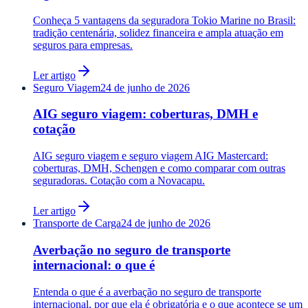
Conheça 5 vantagens da seguradora Tokio Marine no Brasil:
tradição centenária, solidez financeira e ampla atuação em
seguros para empresas.
Ler artigo
Seguro Viagem
24 de junho de 2026
AIG seguro viagem: coberturas, DMH e
cotação
AIG seguro viagem e seguro viagem AIG Mastercard:
coberturas, DMH, Schengen e como comparar com outras
seguradoras. Cotação com a Novacapu.
Ler artigo
Transporte de Carga
24 de junho de 2026
Averbação no seguro de transporte
internacional: o que é
Entenda o que é a averbação no seguro de transporte
internacional, por que ela é obrigatória e o que acontece se um