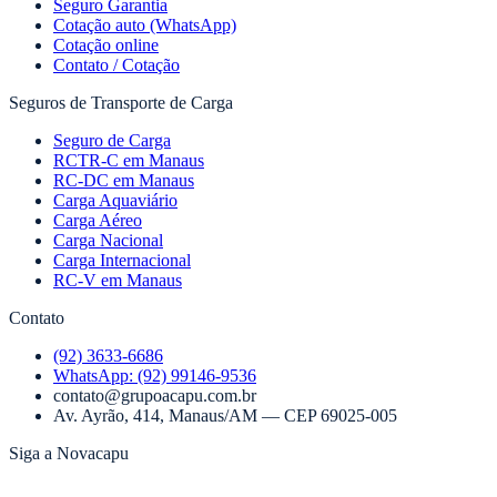
Seguro Garantia
Cotação auto (WhatsApp)
Cotação online
Contato / Cotação
Seguros de Transporte de Carga
Seguro de Carga
RCTR-C em Manaus
RC-DC em Manaus
Carga Aquaviário
Carga Aéreo
Carga Nacional
Carga Internacional
RC-V em Manaus
Contato
(92) 3633-6686
WhatsApp:
(92) 99146-9536
contato@grupoacapu.com.br
Av. Ayrão, 414
,
Manaus
/
AM
— CEP
69025-005
Siga a Novacapu