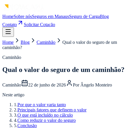
Home
Sobre nós
Seguros em Manaus
Seguro de Carga
Blog
Contato
Solicitar Cotação
Home
Blog
Caminhão
Qual o valor do seguro de um
caminhão?
Caminhão
Qual o valor do seguro de um caminhão?
Caminhão
22 de junho de 2026
Por
Ângelo Monteiro
Neste artigo
1
.
Por que o valor varia tanto
2
.
Principais fatores que definem o valor
3
.
O que está incluído no cálculo
4
.
Como reduzir o valor do seguro
5
.
Conclusão