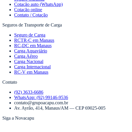
Cotação auto (WhatsApp)
Cotação online
Contato / Cotação
Seguros de Transporte de Carga
Seguro de Carga
RCTR-C em Manaus
RC-DC em Manaus
Carga Aquaviário
Carga Aéreo
Carga Nacional
Carga Internacional
RC-V em Manaus
Contato
(92) 3633-6686
WhatsApp:
(92) 99146-9536
contato@grupoacapu.com.br
Av. Ayrão, 414
,
Manaus
/
AM
— CEP
69025-005
Siga a Novacapu