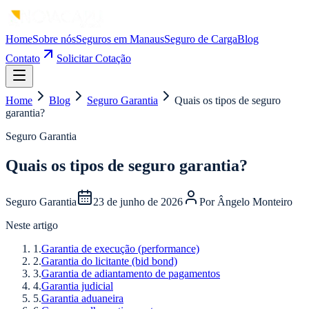
Home
Sobre nós
Seguros em Manaus
Seguro de Carga
Blog
Contato
Solicitar Cotação
Home
Blog
Seguro Garantia
Quais os tipos de seguro
garantia?
Seguro Garantia
Quais os tipos de seguro garantia?
Seguro Garantia
23 de junho de 2026
Por
Ângelo Monteiro
Neste artigo
1
.
Garantia de execução (performance)
2
.
Garantia do licitante (bid bond)
3
.
Garantia de adiantamento de pagamentos
4
.
Garantia judicial
5
.
Garantia aduaneira