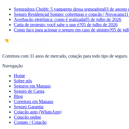
Seguradora Chubb: 5 vantagens dessa seguradora
03 de agosto
Seguro Residencial Sompo: coberturas e cotação | Novacapu
11
Averbação eletrônica: como é realizada
05 de julho de 2026
Carta de protesto: você sabe o que é?
05 de julho de 2026
Como faço para acionar o seguro em caso de sinistro?
05 de jul
Corretora com 31 anos de mercado, cotação para todo tipo de seguro.
Navegação
Home
Sobre nós
Seguros em Manaus
Seguro de Carga
Blog
Corretora em Manaus
Seguro Garantia
Cotação auto (WhatsApp)
Cotação online
Contato / Cotação