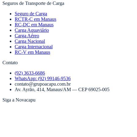
Seguros de Transporte de Carga
Seguro de Carga
RCTR-C em Manaus
RC-DC em Manaus
Carga Aquaviário
Carga Aéreo
Carga Nacional
Carga Internacional
RC-V em Manaus
Contato
(92) 3633-6686
WhatsApp:
(92) 99146-9536
contato@grupoacapu.com.br
Av. Ayrão, 414
,
Manaus
/
AM
— CEP
69025-005
Siga a Novacapu