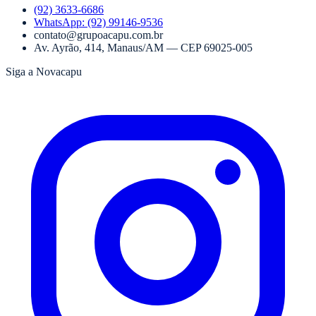
(92) 3633-6686
WhatsApp:
(92) 99146-9536
contato@grupoacapu.com.br
Av. Ayrão, 414
,
Manaus
/
AM
— CEP
69025-005
Siga a Novacapu