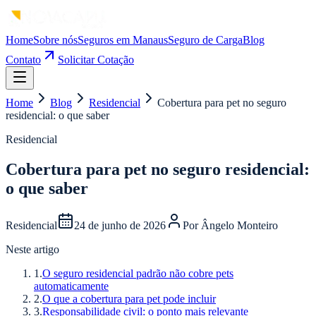
Home
Sobre nós
Seguros em Manaus
Seguro de Carga
Blog
Contato
Solicitar Cotação
Home
Blog
Residencial
Cobertura para pet no seguro
residencial: o que saber
Residencial
Cobertura para pet no seguro residencial:
o que saber
Residencial
24 de junho de 2026
Por
Ângelo Monteiro
Neste artigo
1
.
O seguro residencial padrão não cobre pets
automaticamente
2
.
O que a cobertura para pet pode incluir
3
.
Responsabilidade civil: o ponto mais relevante