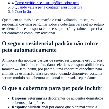
4
.
Como verificar se a sua apólice cobre pets
5
.
Quando vale a pena contratar essa cobertura
6
.
Conclusão
Quem tem animais de estimação e está avaliando um seguro
residencial costuma perguntar sobre a cobertura para pet no seguro
residencial — e a resposta é que essa proteção geralmente precisa
ser contratada como item adicional.
O seguro residencial padrão não cobre
pets automaticamente
A maioria das apólices básicas de seguro residencial é estruturada
em torno de incêndio, roubo, danos elétricos e responsabilidade civil
familiar — sem incluir, por padrão, uma cobertura específica para
animais de estimação. Essa proteção, quando disponível, costuma
ser um módulo ou cobertura adicional contratada separadamente.
O que a cobertura para pet pode incluir
Despesas veterinárias
decorrentes de acidentes domésticos
cobertos pela apólice.
Responsabilidade civil
por danos que o animal cause a