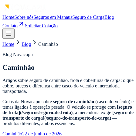
Home
Sobre nós
Seguros em Manaus
Seguro de Carga
Blog
Contato
Solicitar Cotação
Home
Blog
Caminhão
Blog Novacapu
Caminhão
Artigos sobre seguro de caminhão, frota e coberturas de carga: o que
cobre, preços e diferença entre casco do veículo e mercadoria
transportada.
Guias da Novacapu sobre
seguro de caminhão
(casco do veículo) e
temas ligados à operação pesada. O veículo se protege com
[seguro
de frota](/seguros/seguro-de-frota)
; a mercadoria exige
[seguro de
transporte de carga](/seguro-de-transporte-de-carga)
—
produtos diferentes, ambos essenciais.
Caminhão
22 de junho de 2026