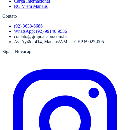
Carga Internacional
RC-V em Manaus
Contato
(92) 3633-6686
WhatsApp:
(92) 99146-9536
contato@grupoacapu.com.br
Av. Ayrão, 414
,
Manaus
/
AM
— CEP
69025-005
Siga a Novacapu