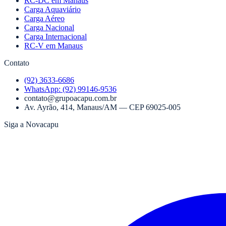
RC-DC em Manaus
Carga Aquaviário
Carga Aéreo
Carga Nacional
Carga Internacional
RC-V em Manaus
Contato
(92) 3633-6686
WhatsApp:
(92) 99146-9536
contato@grupoacapu.com.br
Av. Ayrão, 414
,
Manaus
/
AM
— CEP
69025-005
Siga a Novacapu