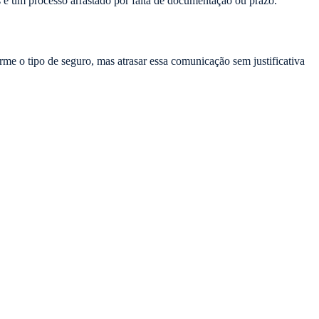
 e um processo arrastado por falta de documentação ou prazo.
rme o tipo de seguro, mas atrasar essa comunicação sem justificativa