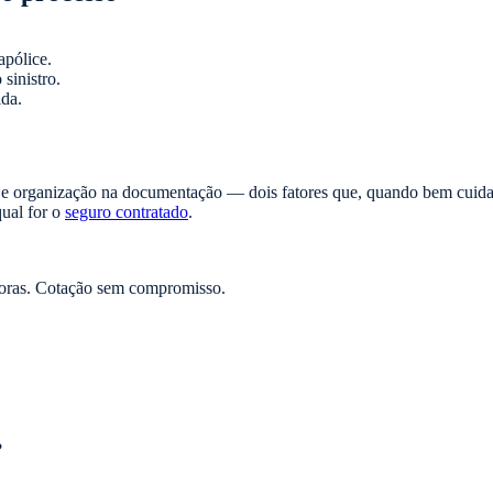
apólice.
sinistro.
da.
 e organização na documentação — dois fatores que, quando bem cuidad
ual for o
seguro contratado
.
oras. Cotação sem compromisso.
?