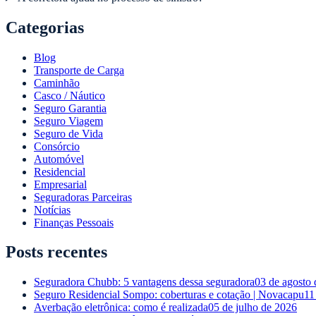
Categorias
Blog
Transporte de Carga
Caminhão
Casco / Náutico
Seguro Garantia
Seguro Viagem
Seguro de Vida
Consórcio
Automóvel
Residencial
Empresarial
Seguradoras Parceiras
Notícias
Finanças Pessoais
Posts recentes
Seguradora Chubb: 5 vantagens dessa seguradora
03 de agosto
Seguro Residencial Sompo: coberturas e cotação | Novacapu
11
Averbação eletrônica: como é realizada
05 de julho de 2026