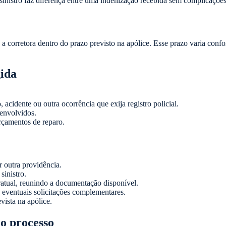
nistro faz diferença entre uma indenização recebida sem complicações
 a corretora dentro do prazo previsto na apólice. Esse prazo varia confo
ida
, acidente ou outra ocorrência que exija registro policial.
 envolvidos.
orçamentos de reparo.
 outra providência.
sinistro.
atual, reunindo a documentação disponível.
 eventuais solicitações complementares.
ista na apólice.
o processo