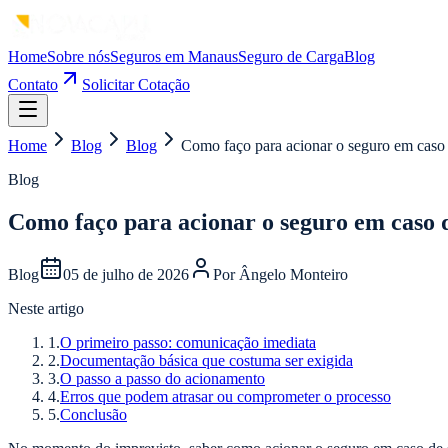
Home
Sobre nós
Seguros em Manaus
Seguro de Carga
Blog
Contato
Solicitar Cotação
Home
Blog
Blog
Como faço para acionar o seguro em caso 
Blog
Como faço para acionar o seguro em caso d
Blog
05 de julho de 2026
Por
Ângelo Monteiro
Neste artigo
1
.
O primeiro passo: comunicação imediata
2
.
Documentação básica que costuma ser exigida
3
.
O passo a passo do acionamento
4
.
Erros que podem atrasar ou comprometer o processo
5
.
Conclusão