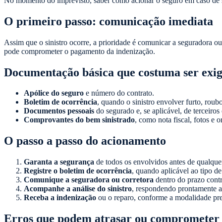
No momento do imprevisto, saber como acionar o seguro em caso de si
O primeiro passo: comunicação imediata
Assim que o sinistro ocorre, a prioridade é comunicar a seguradora ou
pode comprometer o pagamento da indenização.
Documentação básica que costuma ser exig
Apólice do seguro
e número do contrato.
Boletim de ocorrência
, quando o sinistro envolver furto, roubo
Documentos pessoais
do segurado e, se aplicável, de terceiros
Comprovantes do bem sinistrado
, como nota fiscal, fotos e 
O passo a passo do acionamento
Garanta a segurança
de todos os envolvidos antes de qualquer
Registre o boletim de ocorrência
, quando aplicável ao tipo de 
Comunique a seguradora ou corretora
dentro do prazo contr
Acompanhe a análise do sinistro
, respondendo prontamente a
Receba a indenização
ou o reparo, conforme a modalidade prev
Erros que podem atrasar ou comprometer 