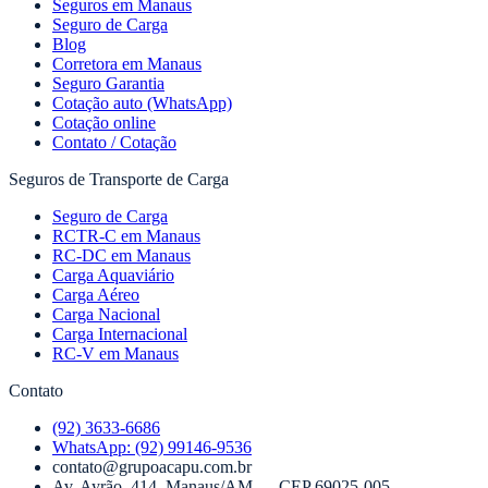
Seguros em Manaus
Seguro de Carga
Blog
Corretora em Manaus
Seguro Garantia
Cotação auto (WhatsApp)
Cotação online
Contato / Cotação
Seguros de Transporte de Carga
Seguro de Carga
RCTR-C em Manaus
RC-DC em Manaus
Carga Aquaviário
Carga Aéreo
Carga Nacional
Carga Internacional
RC-V em Manaus
Contato
(92) 3633-6686
WhatsApp:
(92) 99146-9536
contato@grupoacapu.com.br
Av. Ayrão, 414
,
Manaus
/
AM
— CEP
69025-005