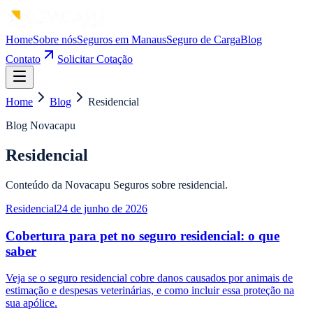
Home
Sobre nós
Seguros em Manaus
Seguro de Carga
Blog
Contato
Solicitar Cotação
Home
Blog
Residencial
Blog Novacapu
Residencial
Conteúdo da Novacapu Seguros sobre residencial.
Residencial
24 de junho de 2026
Cobertura para pet no seguro residencial: o que
saber
Veja se o seguro residencial cobre danos causados por animais de
estimação e despesas veterinárias, e como incluir essa proteção na
sua apólice.