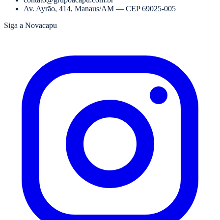
Av. Ayrão, 414
,
Manaus
/
AM
— CEP
69025-005
Siga a Novacapu