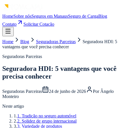
Home
Sobre nós
Seguros em Manaus
Seguro de Carga
Blog
Contato
Solicitar Cotação
Home
Blog
Seguradoras Parceiras
Seguradora HDI: 5
vantagens que você precisa conhecer
Seguradoras Parceiras
Seguradora HDI: 5 vantagens que você
precisa conhecer
Seguradoras Parceiras
24 de junho de 2026
Por
Ângelo
Monteiro
Neste artigo
1
.
1. Tradição no seguro automóvel
2
.
2. Solidez de grupo internacional
3
.
3. Variedade de produtos