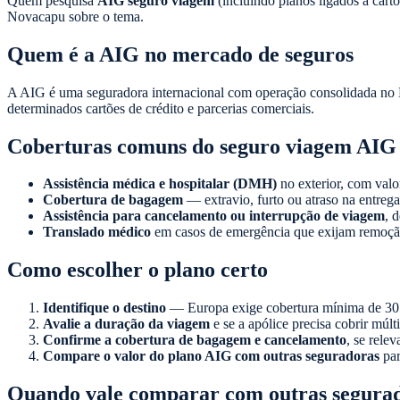
Quem pesquisa
AIG seguro viagem
(incluindo planos ligados a cart
Novacapu sobre o tema.
Quem é a AIG no mercado de seguros
A AIG é uma seguradora internacional com operação consolidada no B
determinados cartões de crédito e parcerias comerciais.
Coberturas comuns do seguro viagem AIG
Assistência médica e hospitalar (DMH)
no exterior, com valo
Cobertura de bagagem
— extravio, furto ou atraso na entrega
Assistência para cancelamento ou interrupção de viagem
, 
Translado médico
em casos de emergência que exijam remoçã
Como escolher o plano certo
Identifique o destino
— Europa exige cobertura mínima de 30 m
Avalie a duração da viagem
e se a apólice precisa cobrir múl
Confirme a cobertura de bagagem e cancelamento
, se rele
Compare o valor do plano AIG com outras seguradoras
par
Quando vale comparar com outras segura