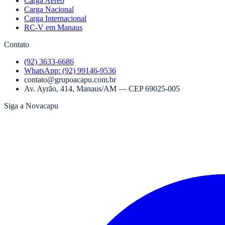
Carga Aéreo
Carga Nacional
Carga Internacional
RC-V em Manaus
Contato
(92) 3633-6686
WhatsApp:
(92) 99146-9536
contato@grupoacapu.com.br
Av. Ayrão, 414
,
Manaus
/
AM
— CEP
69025-005
Siga a Novacapu