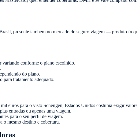
ões Mastercard) quer entender coberturas, DMH e se vale comparar com 
rasil, presente também no mercado de seguro viagem — produto freque
r variando conforme o plano escolhido.
.
dependendo do plano.
o para tratamento adequado.
il euros para o visto Schengen; Estados Unidos costuma exigir valore
tiplas entradas ou apenas uma viagem.
vantes para o seu perfil de viagem.
a o mesmo destino e cobertura.
doras