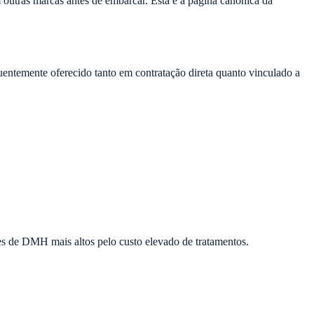
outras marcas antes de embarcar. Esta é a página canônica da
ntemente oferecido tanto em contratação direta quanto vinculado a
s de DMH mais altos pelo custo elevado de tratamentos.