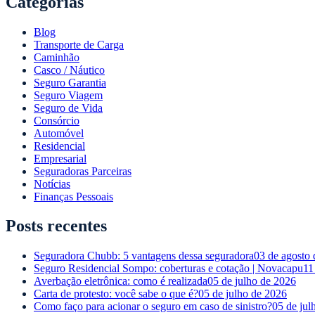
Categorias
Blog
Transporte de Carga
Caminhão
Casco / Náutico
Seguro Garantia
Seguro Viagem
Seguro de Vida
Consórcio
Automóvel
Residencial
Empresarial
Seguradoras Parceiras
Notícias
Finanças Pessoais
Posts recentes
Seguradora Chubb: 5 vantagens dessa seguradora
03 de agosto
Seguro Residencial Sompo: coberturas e cotação | Novacapu
11
Averbação eletrônica: como é realizada
05 de julho de 2026
Carta de protesto: você sabe o que é?
05 de julho de 2026
Como faço para acionar o seguro em caso de sinistro?
05 de jul