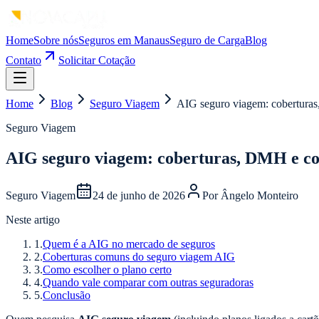
Home
Sobre nós
Seguros em Manaus
Seguro de Carga
Blog
Contato
Solicitar Cotação
Home
Blog
Seguro Viagem
AIG seguro viagem: cobertura
Seguro Viagem
AIG seguro viagem: coberturas, DMH e co
Seguro Viagem
24 de junho de 2026
Por
Ângelo Monteiro
Neste artigo
1
.
Quem é a AIG no mercado de seguros
2
.
Coberturas comuns do seguro viagem AIG
3
.
Como escolher o plano certo
4
.
Quando vale comparar com outras seguradoras
5
.
Conclusão