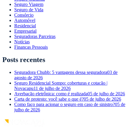
Seguro Viagem
Seguro de Vida
Consórcio
Automóvel
Residencial
Empresarial
Seguradoras Parceiras
Notícias
Finanças Pessoais
Posts recentes
Seguradora Chubb: 5 vantagens dessa seguradora
03 de
agosto de 2026
Seguro Residencial Sompo: coberturas e cotação |
Novacapu
11 de julho de 2026
Averbação eletrônica: como é realizada
05 de julho de 2026
Carta de protesto: você sabe o que é?
05 de julho de 2026
Como faço para acionar o seguro em caso de sinistro?
05 de
julho de 2026