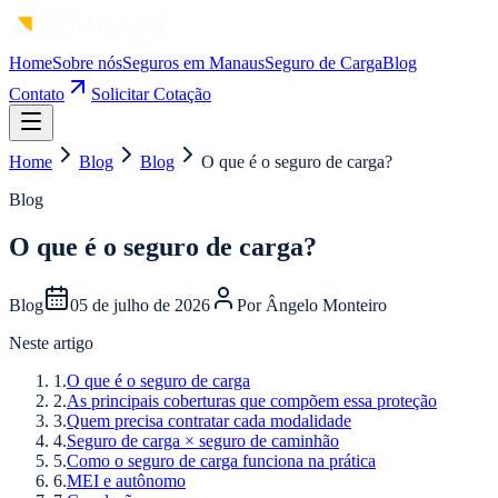
Home
Sobre nós
Seguros em Manaus
Seguro de Carga
Blog
Contato
Solicitar Cotação
Home
Blog
Blog
O que é o seguro de carga?
Blog
O que é o seguro de carga?
Blog
05 de julho de 2026
Por
Ângelo Monteiro
Neste artigo
1
.
O que é o seguro de carga
2
.
As principais coberturas que compõem essa proteção
3
.
Quem precisa contratar cada modalidade
4
.
Seguro de carga × seguro de caminhão
5
.
Como o seguro de carga funciona na prática
6
.
MEI e autônomo