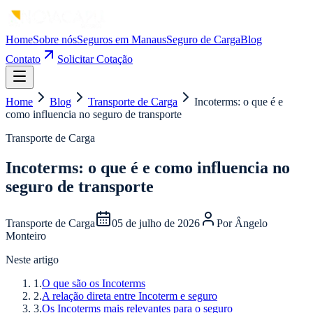
Home
Sobre nós
Seguros em Manaus
Seguro de Carga
Blog
Contato
Solicitar Cotação
Home
Blog
Transporte de Carga
Incoterms: o que é e
como influencia no seguro de transporte
Transporte de Carga
Incoterms: o que é e como influencia no
seguro de transporte
Transporte de Carga
05 de julho de 2026
Por
Ângelo
Monteiro
Neste artigo
1
.
O que são os Incoterms
2
.
A relação direta entre Incoterm e seguro
3
.
Os Incoterms mais relevantes para o seguro