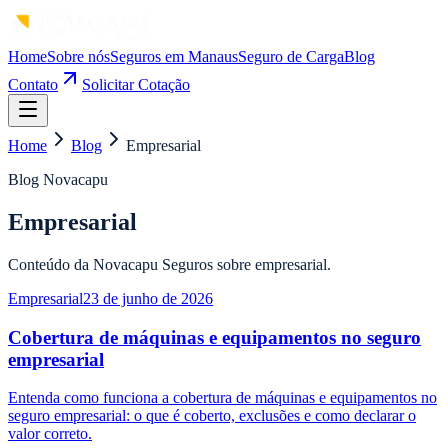
Home
Sobre nós
Seguros em Manaus
Seguro de Carga
Blog
Contato
Solicitar Cotação
Home
Blog
Empresarial
Blog Novacapu
Empresarial
Conteúdo da Novacapu Seguros sobre empresarial.
Empresarial
23 de junho de 2026
Cobertura de máquinas e equipamentos no seguro
empresarial
Entenda como funciona a cobertura de máquinas e equipamentos no
seguro empresarial: o que é coberto, exclusões e como declarar o
valor correto.