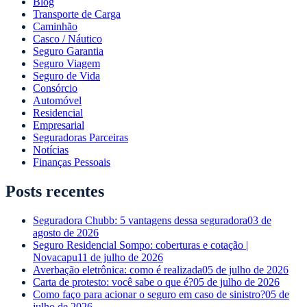
Blog
Transporte de Carga
Caminhão
Casco / Náutico
Seguro Garantia
Seguro Viagem
Seguro de Vida
Consórcio
Automóvel
Residencial
Empresarial
Seguradoras Parceiras
Notícias
Finanças Pessoais
Posts recentes
Seguradora Chubb: 5 vantagens dessa seguradora
03 de
agosto de 2026
Seguro Residencial Sompo: coberturas e cotação |
Novacapu
11 de julho de 2026
Averbação eletrônica: como é realizada
05 de julho de 2026
Carta de protesto: você sabe o que é?
05 de julho de 2026
Como faço para acionar o seguro em caso de sinistro?
05 de
julho de 2026