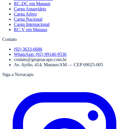
RC-DC em Manaus
Carga Aquaviário
Carga Aéreo
Carga Nacional
Carga Internacional
RC-V em Manaus
Contato
(92) 3633-6686
WhatsApp:
(92) 99146-9536
contato@grupoacapu.com.br
Av. Ayrão, 414
,
Manaus
/
AM
— CEP
69025-005
Siga a Novacapu