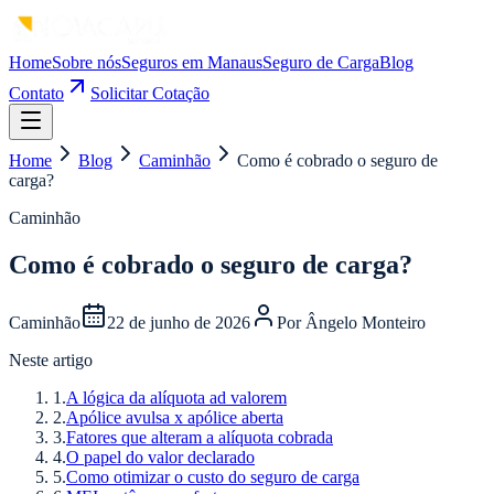
Home
Sobre nós
Seguros em Manaus
Seguro de Carga
Blog
Contato
Solicitar Cotação
Home
Blog
Caminhão
Como é cobrado o seguro de
carga?
Caminhão
Como é cobrado o seguro de carga?
Caminhão
22 de junho de 2026
Por
Ângelo Monteiro
Neste artigo
1
.
A lógica da alíquota ad valorem
2
.
Apólice avulsa x apólice aberta
3
.
Fatores que alteram a alíquota cobrada
4
.
O papel do valor declarado
5
.
Como otimizar o custo do seguro de carga