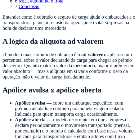
6
.
MEI, autônomo e frota
7
.
Conclusão
Entender como é cobrado o seguro de carga ajuda o embarcador e o
transportador a planejar o custo da operação e evitar surpresas na
hora de declarar uma mercadoria.
A lógica da alíquota ad valorem
O modelo mais comum de cobrança é o
ad valorem
: aplica-se um
percentual sobre o valor declarado da carga para chegar ao prêmio
do seguro. Quanto maior o valor da mercadoria, maior o prêmio em
valor absoluto — mas a alíquota em si varia conforme o risco da
operação, não o valor da carga isoladamente.
Apólice avulsa x apólice aberta
Apólice avulsa
— cobre um embarque específico, com
prêmio calculado e cobrado para aquela viagem isolada.
Indicada para quem transporta carga ocasionalmente.
Apólice aberta
— modelo recorrente, em que a empresa
declara periodicamente o movimento transportado (mensal,
por exemplo) e o prêmio é calculado com base nesse volume.
Indicada para transportadoras e embarcadores com fluxo