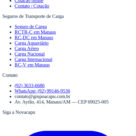
Cotação online
Contato / Cotação
Seguros de Transporte de Carga
Seguro de Carga
RCTR-C em Manaus
RC-DC em Manaus
Carga Aquaviário
Carga Aéreo
Carga Nacional
Carga Internacional
RC-V em Manaus
Contato
(92) 3633-6686
WhatsApp:
(92) 99146-9536
contato@grupoacapu.com.br
Av. Ayrão, 414
,
Manaus
/
AM
— CEP
69025-005
Siga a Novacapu