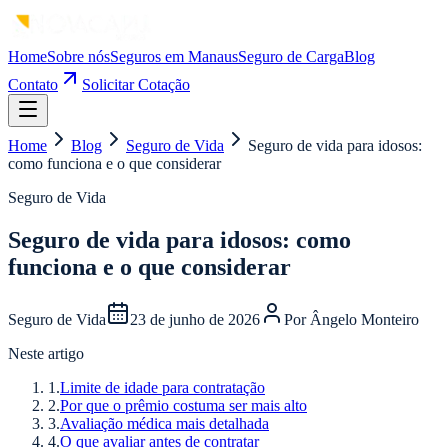
Home
Sobre nós
Seguros em Manaus
Seguro de Carga
Blog
Contato
Solicitar Cotação
Home
Blog
Seguro de Vida
Seguro de vida para idosos:
como funciona e o que considerar
Seguro de Vida
Seguro de vida para idosos: como
funciona e o que considerar
Seguro de Vida
23 de junho de 2026
Por
Ângelo Monteiro
Neste artigo
1
.
Limite de idade para contratação
2
.
Por que o prêmio costuma ser mais alto
3
.
Avaliação médica mais detalhada
4
.
O que avaliar antes de contratar