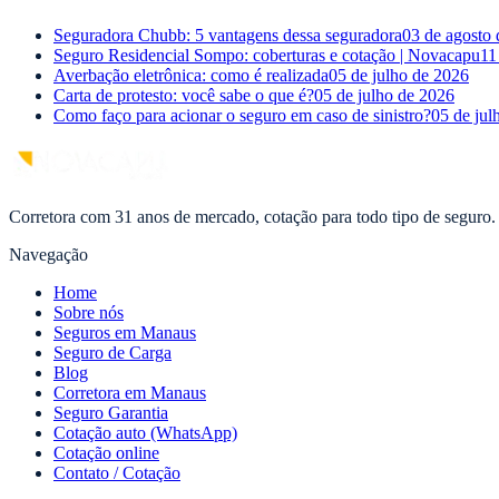
Seguradora Chubb: 5 vantagens dessa seguradora
03 de agosto
Seguro Residencial Sompo: coberturas e cotação | Novacapu
11
Averbação eletrônica: como é realizada
05 de julho de 2026
Carta de protesto: você sabe o que é?
05 de julho de 2026
Como faço para acionar o seguro em caso de sinistro?
05 de jul
Corretora com 31 anos de mercado, cotação para todo tipo de seguro.
Navegação
Home
Sobre nós
Seguros em Manaus
Seguro de Carga
Blog
Corretora em Manaus
Seguro Garantia
Cotação auto (WhatsApp)
Cotação online
Contato / Cotação