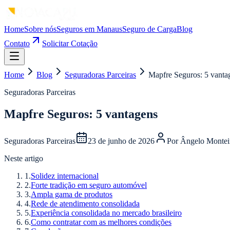
Home
Sobre nós
Seguros em Manaus
Seguro de Carga
Blog
Contato
Solicitar Cotação
Home
Blog
Seguradoras Parceiras
Mapfre Seguros: 5 vanta
Seguradoras Parceiras
Mapfre Seguros: 5 vantagens
Seguradoras Parceiras
23 de junho de 2026
Por
Ângelo Montei
Neste artigo
1
.
Solidez internacional
2
.
Forte tradição em seguro automóvel
3
.
Ampla gama de produtos
4
.
Rede de atendimento consolidada
5
.
Experiência consolidada no mercado brasileiro
6
.
Como contratar com as melhores condições