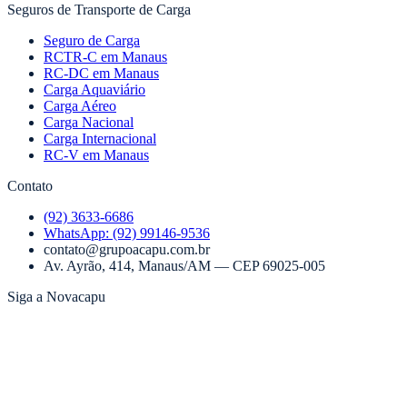
Seguros de Transporte de Carga
Seguro de Carga
RCTR-C em Manaus
RC-DC em Manaus
Carga Aquaviário
Carga Aéreo
Carga Nacional
Carga Internacional
RC-V em Manaus
Contato
(92) 3633-6686
WhatsApp:
(92) 99146-9536
contato@grupoacapu.com.br
Av. Ayrão, 414
,
Manaus
/
AM
— CEP
69025-005
Siga a Novacapu