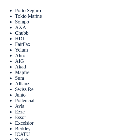
Porto Seguro
Tokio Marine
Sompo
AXA
Chubb
HDI
FairFax
Yelum
Aliro
AIG
Akad
Mapfre
Sura
Allianz
Swiss Re
Junto
Pottencial
Avla
Ezze
Essor
Excelsior
Berkley
ICATU
Zurich