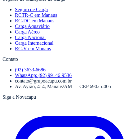
Seguro de Carga
RCTR-C em Manaus
RC-DC em Manaus
Carga Aquaviário
Carga Aéreo
Carga Nacional
Carga Internacional
RC-V em Manaus
Contato
(92) 3633-6686
WhatsApp:
(92) 99146-9536
contato@grupoacapu.com.br
Av. Ayrão, 414
,
Manaus
/
AM
— CEP
69025-005
Siga a Novacapu