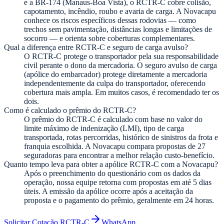
e a BR-174 (Manaus-Boa Vista), o RCTR-C cobre colisão,
capotamento, incêndio, roubo e avaria de carga. A Novacapu
conhece os riscos específicos dessas rodovias — como
trechos sem pavimentação, distâncias longas e limitações de
socorro — e orienta sobre coberturas complementares.
Qual a diferença entre RCTR-C e seguro de carga avulso?
O RCTR-C protege o transportador pela sua responsabilidade
civil perante o dono da mercadoria. O seguro avulso de carga
(apólice do embarcador) protege diretamente a mercadoria
independentemente da culpa do transportador, oferecendo
cobertura mais ampla. Em muitos casos, é recomendado ter os
dois.
Como é calculado o prêmio do RCTR-C?
O prêmio do RCTR-C é calculado com base no valor do
limite máximo de indenização (LMI), tipo de carga
transportada, rotas percorridas, histórico de sinistros da frota e
franquia escolhida. A Novacapu compara propostas de 27
seguradoras para encontrar a melhor relação custo-benefício.
Quanto tempo leva para obter a apólice RCTR-C com a Novacapu?
Após o preenchimento do questionário com os dados da
operação, nossa equipe retorna com propostas em até 5 dias
úteis. A emissão da apólice ocorre após a aceitação da
proposta e o pagamento do prêmio, geralmente em 24 horas.
Solicitar Cotação RCTR-C
WhatsApp