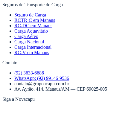
Seguros de Transporte de Carga
Seguro de Carga
RCTR-C em Manaus
RC-DC em Manaus
Carga Aquaviário
Carga Aéreo
Carga Nacional
Carga Internacional
RC-V em Manaus
Contato
(92) 3633-6686
WhatsApp:
(92) 99146-9536
contato@grupoacapu.com.br
Av. Ayrão, 414
,
Manaus
/
AM
— CEP
69025-005
Siga a Novacapu