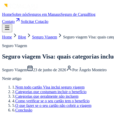
Home
Sobre nós
Seguros em Manaus
Seguro de Carga
Blog
Contato
Solicitar Cotação
Home
Blog
Seguro Viagem
Seguro viagem Visa: quais cate
Seguro Viagem
Seguro viagem Visa: quais categorias inclu
Seguro Viagem
23 de junho de 2026
Por
Ângelo Monteiro
Neste artigo
1
.
Nem todo cartão Visa inclui seguro viagem
2
.
Categorias que costumam incluir o benefício
3
.
Categorias que geralmente não incluem
4
.
Como verificar se o seu cartão tem o benefício
5
.
O que fazer se o seu cartão não cobrir a viagem
6
.
Conclusão