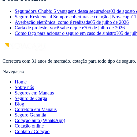
Seguradora Chubb: 5 vantagens dessa seguradora
03 de agosto
Seguro Residencial Sompo: coberturas e cotação | Novacapu
11
Averbação eletrônica: como é realizada
05 de julho de 2026
Carta de protesto: você sabe o que é?
05 de julho de 2026
Como faço para acionar o seguro em caso de sinistro?
05 de jul
Corretora com 31 anos de mercado, cotação para todo tipo de seguro.
Navegação
Home
Sobre nós
Seguros em Manaus
Seguro de Carga
Blog
Corretora em Manaus
Seguro Garantia
Cotação auto (WhatsApp)
Cotação online
Contato / Cotação