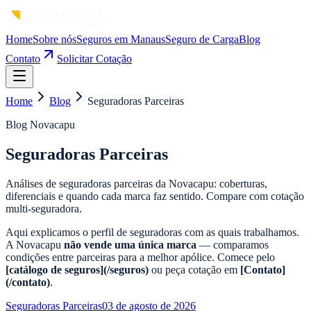
Home
Sobre nós
Seguros em Manaus
Seguro de Carga
Blog
Contato
Solicitar Cotação
Home
Blog
Seguradoras Parceiras
Blog Novacapu
Seguradoras Parceiras
Análises de seguradoras parceiras da Novacapu: coberturas,
diferenciais e quando cada marca faz sentido. Compare com cotação
multi-seguradora.
Aqui explicamos o perfil de seguradoras com as quais trabalhamos.
A Novacapu
não vende uma única marca
— comparamos
condições entre parceiras para a melhor apólice. Comece pelo
[catálogo de seguros](/seguros)
ou peça cotação em
[Contato]
(/contato)
.
Seguradoras Parceiras
03 de agosto de 2026