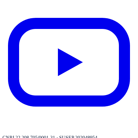
CNPJ
22.208.705/0001-31
· SUSEP
202048954