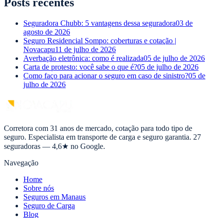
Posts recentes
Seguradora Chubb: 5 vantagens dessa seguradora
03 de
agosto de 2026
Seguro Residencial Sompo: coberturas e cotação |
Novacapu
11 de julho de 2026
Averbação eletrônica: como é realizada
05 de julho de 2026
Carta de protesto: você sabe o que é?
05 de julho de 2026
Como faço para acionar o seguro em caso de sinistro?
05 de
julho de 2026
Corretora com 31 anos de mercado, cotação para todo tipo de
seguro. Especialista em transporte de carga e seguro garantia. 27
seguradoras — 4,6★ no Google.
Navegação
Home
Sobre nós
Seguros em Manaus
Seguro de Carga
Blog