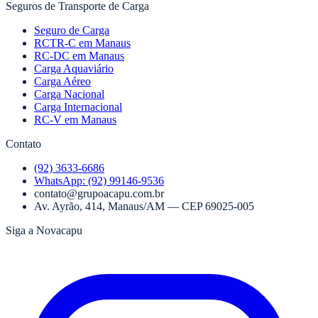
Seguros de Transporte de Carga
Seguro de Carga
RCTR-C em Manaus
RC-DC em Manaus
Carga Aquaviário
Carga Aéreo
Carga Nacional
Carga Internacional
RC-V em Manaus
Contato
(92) 3633-6686
WhatsApp:
(92) 99146-9536
contato@grupoacapu.com.br
Av. Ayrão, 414
,
Manaus
/
AM
— CEP
69025-005
Siga a Novacapu