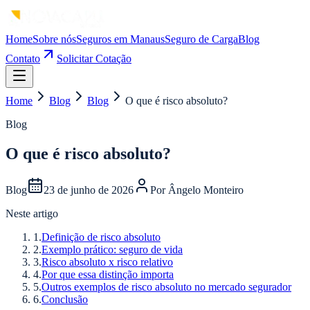
Home
Sobre nós
Seguros em Manaus
Seguro de Carga
Blog
Contato
Solicitar Cotação
Home
Blog
Blog
O que é risco absoluto?
Blog
O que é risco absoluto?
Blog
23 de junho de 2026
Por
Ângelo Monteiro
Neste artigo
1
.
Definição de risco absoluto
2
.
Exemplo prático: seguro de vida
3
.
Risco absoluto x risco relativo
4
.
Por que essa distinção importa
5
.
Outros exemplos de risco absoluto no mercado segurador
6
.
Conclusão