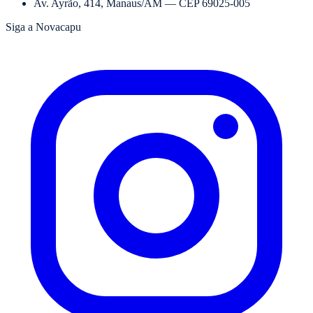
Av. Ayrão, 414
,
Manaus
/
AM
— CEP
69025-005
Siga a Novacapu