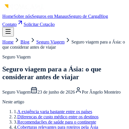
Home
Sobre nós
Seguros em Manaus
Seguro de Carga
Blog
Contato
Solicitar Cotação
Home
Blog
Seguro Viagem
Seguro viagem para a Ásia: o
que considerar antes de viajar
Seguro Viagem
Seguro viagem para a Ásia: o que
considerar antes de viajar
Seguro Viagem
23 de junho de 2026
Por
Ângelo Monteiro
Neste artigo
1
.
A exigência varia bastante entre os países
2
.
Diferenças de custo médico entre os destinos
3
.
Recomendações de saúde para o continente
4
.
Coberturas relevantes para roteiros pela Ásia