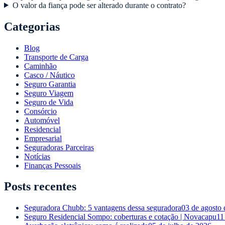
O valor da fiança pode ser alterado durante o contrato?
Categorias
Blog
Transporte de Carga
Caminhão
Casco / Náutico
Seguro Garantia
Seguro Viagem
Seguro de Vida
Consórcio
Automóvel
Residencial
Empresarial
Seguradoras Parceiras
Notícias
Finanças Pessoais
Posts recentes
Seguradora Chubb: 5 vantagens dessa seguradora
03 de agosto
Seguro Residencial Sompo: coberturas e cotação | Novacapu
11