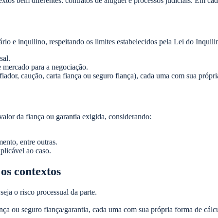
os bem diferentes: contratos de aluguel e processos judiciais. Em cada 
rio e inquilino, respeitando os limites estabelecidos pela Lei do Inquili
sal.
e mercado para a negociação.
fiador, caução, carta fiança ou seguro fiança), cada uma com sua própria
valor da fiança ou garantia exigida, considerando:
ento, entre outras.
plicável ao caso.
os contextos
seja o risco processual da parte.
ança ou seguro fiança/garantia, cada uma com sua própria forma de cálc