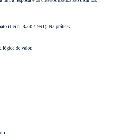
um, a resposta e os critérios usados são distintos.
nato (Lei nº 8.245/1991). Na prática:
 lógica de valor.
ulo.