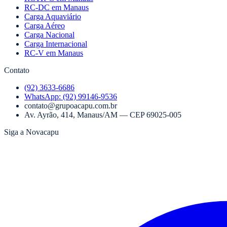
RC-DC em Manaus
Carga Aquaviário
Carga Aéreo
Carga Nacional
Carga Internacional
RC-V em Manaus
Contato
(92) 3633-6686
WhatsApp:
(92) 99146-9536
contato@grupoacapu.com.br
Av. Ayrão, 414
,
Manaus
/
AM
— CEP
69025-005
Siga a Novacapu