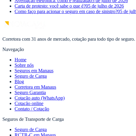
Averbação eletrônica: como é realizada
05 de julho de 2026
Carta de protesto: você sabe o que é?
05 de julho de 2026
Como faço para acionar o seguro em caso de sinistro?
05 de jul
Corretora com 31 anos de mercado, cotação para todo tipo de seguro.
Navegação
Home
Sobre nós
Seguros em Manaus
Seguro de Carga
Blog
Corretora em Manaus
Seguro Garantia
Cotação auto (WhatsApp)
Cotação online
Contato / Cotação
Seguros de Transporte de Carga
Seguro de Carga
RCTR-C em Manaus