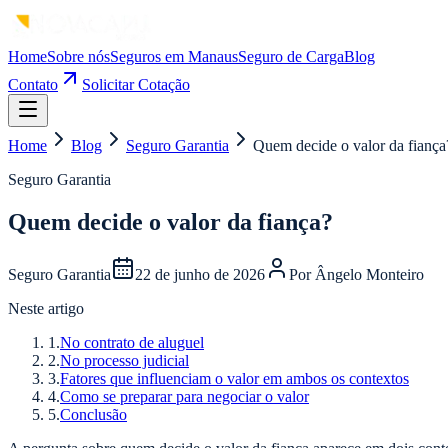
Home
Sobre nós
Seguros em Manaus
Seguro de Carga
Blog
Contato
Solicitar Cotação
Home
Blog
Seguro Garantia
Quem decide o valor da fiança
Seguro Garantia
Quem decide o valor da fiança?
Seguro Garantia
22 de junho de 2026
Por
Ângelo Monteiro
Neste artigo
1
.
No contrato de aluguel
2
.
No processo judicial
3
.
Fatores que influenciam o valor em ambos os contextos
4
.
Como se preparar para negociar o valor
5
.
Conclusão