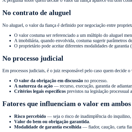
A pergunta sobre quem decide o valor da fiança aparece em dois context
No contrato de aluguel
No aluguel, o valor da fiança é definido por negociação entre proprietá
O valor costuma ser referenciado a um múltiplo do aluguel men
A imobiliária, quando envolvida, costuma sugerir parâmetros d
O proprietário pode aceitar diferentes modalidades de garantia (
No processo judicial
Em processos judiciais, é o juiz responsável pelo caso quem decide o 
O valor da obrigação em discussão
no processo.
A natureza da ação
— recurso, execução, garantia de adiantam
Critérios legais específicos
previstos na legislação processual a
Fatores que influenciam o valor em ambos 
Risco percebido
— seja o risco de inadimplência do inquilino, 
Valor do bem ou obrigação garantida
.
Modalidade de garantia escolhida
— fiador, caução, carta fi