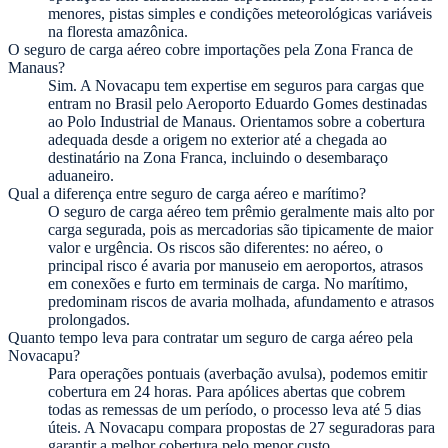
menores, pistas simples e condições meteorológicas variáveis
na floresta amazônica.
O seguro de carga aéreo cobre importações pela Zona Franca de
Manaus?
Sim. A Novacapu tem expertise em seguros para cargas que
entram no Brasil pelo Aeroporto Eduardo Gomes destinadas
ao Polo Industrial de Manaus. Orientamos sobre a cobertura
adequada desde a origem no exterior até a chegada ao
destinatário na Zona Franca, incluindo o desembaraço
aduaneiro.
Qual a diferença entre seguro de carga aéreo e marítimo?
O seguro de carga aéreo tem prêmio geralmente mais alto por
carga segurada, pois as mercadorias são tipicamente de maior
valor e urgência. Os riscos são diferentes: no aéreo, o
principal risco é avaria por manuseio em aeroportos, atrasos
em conexões e furto em terminais de carga. No marítimo,
predominam riscos de avaria molhada, afundamento e atrasos
prolongados.
Quanto tempo leva para contratar um seguro de carga aéreo pela
Novacapu?
Para operações pontuais (averbação avulsa), podemos emitir
cobertura em 24 horas. Para apólices abertas que cobrem
todas as remessas de um período, o processo leva até 5 dias
úteis. A Novacapu compara propostas de 27 seguradoras para
garantir a melhor cobertura pelo menor custo.