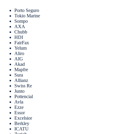
Porto Seguro
Tokio Marine
Sompo
AXA
Chubb
HDI
FairFax
Yelum
Aliro
AIG
Akad
Mapfre
Sura
Allianz
Swiss Re
Junto
Pottencial
Avla
Ezze
Essor
Excelsior
Berkley
ICATU