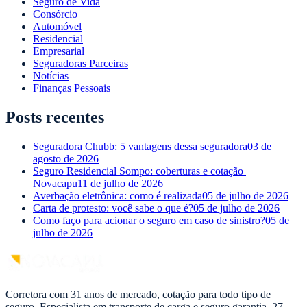
Seguro de Vida
Consórcio
Automóvel
Residencial
Empresarial
Seguradoras Parceiras
Notícias
Finanças Pessoais
Posts recentes
Seguradora Chubb: 5 vantagens dessa seguradora
03 de
agosto de 2026
Seguro Residencial Sompo: coberturas e cotação |
Novacapu
11 de julho de 2026
Averbação eletrônica: como é realizada
05 de julho de 2026
Carta de protesto: você sabe o que é?
05 de julho de 2026
Como faço para acionar o seguro em caso de sinistro?
05 de
julho de 2026
Corretora com 31 anos de mercado, cotação para todo tipo de
seguro. Especialista em transporte de carga e seguro garantia. 27