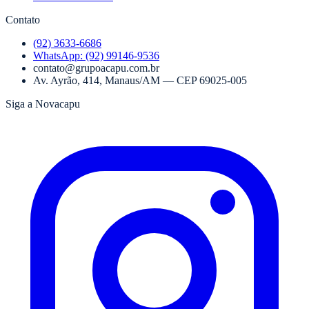
Contato
(92) 3633-6686
WhatsApp:
(92) 99146-9536
contato@grupoacapu.com.br
Av. Ayrão, 414
,
Manaus
/
AM
— CEP
69025-005
Siga a Novacapu