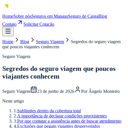
Home
Sobre nós
Seguros em Manaus
Seguro de Carga
Blog
Contato
Solicitar Cotação
Home
Blog
Seguro Viagem
Segredos do seguro viagem
que poucos viajantes conhecem
Seguro Viagem
Segredos do seguro viagem que poucos
viajantes conhecem
Seguro Viagem
23 de junho de 2026
Por
Ângelo Monteiro
Neste artigo
1
.
Sublimites dentro da cobertura total
2
.
A importância de declarar condições preexistentes
3
.
Por que contatar a assistência antes de buscar atendimento
4
.
Exclusões que pegam viajantes desprevenidos