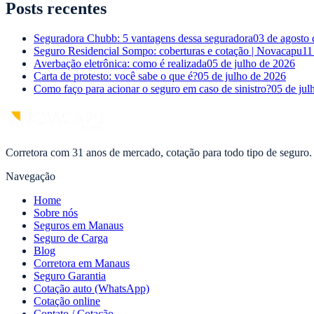
Posts recentes
Seguradora Chubb: 5 vantagens dessa seguradora
03 de agosto
Seguro Residencial Sompo: coberturas e cotação | Novacapu
11
Averbação eletrônica: como é realizada
05 de julho de 2026
Carta de protesto: você sabe o que é?
05 de julho de 2026
Como faço para acionar o seguro em caso de sinistro?
05 de jul
Corretora com 31 anos de mercado, cotação para todo tipo de seguro.
Navegação
Home
Sobre nós
Seguros em Manaus
Seguro de Carga
Blog
Corretora em Manaus
Seguro Garantia
Cotação auto (WhatsApp)
Cotação online
Contato / Cotação