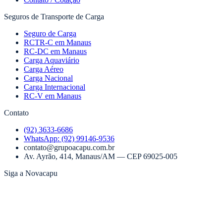
Seguros de Transporte de Carga
Seguro de Carga
RCTR-C em Manaus
RC-DC em Manaus
Carga Aquaviário
Carga Aéreo
Carga Nacional
Carga Internacional
RC-V em Manaus
Contato
(92) 3633-6686
WhatsApp:
(92) 99146-9536
contato@grupoacapu.com.br
Av. Ayrão, 414
,
Manaus
/
AM
— CEP
69025-005
Siga a Novacapu