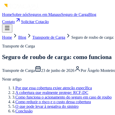
Home
Sobre nós
Seguros em Manaus
Seguro de Carga
Blog
Contato
Solicitar Cotação
Home
Blog
Transporte de Carga
Seguro de roubo de carga:
Transporte de Carga
Seguro de roubo de carga: como funciona
Transporte de Carga
23 de junho de 2026
Por
Ângelo Monteir
Neste artigo
1
.
Por que essa cobertura exige atenção específica
2
.
A cobertura que realmente protege: RCF-DC
3
.
Como funciona o acionamento do seguro em caso de roubo
4
.
Como reduzir o risco e o custo dessa cobertura
5
.
O que pode levar à negativa do sinistro
6
.
Conclusão