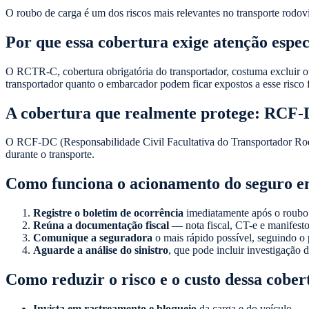
O roubo de carga é um dos riscos mais relevantes no transporte rodov
Por que essa cobertura exige atenção espec
O RCTR-C, cobertura obrigatória do transportador, costuma excluir ou 
transportador quanto o embarcador podem ficar expostos a esse risco f
A cobertura que realmente protege: RCF
O RCF-DC (Responsabilidade Civil Facultativa do Transportador Rodo
durante o transporte.
Como funciona o acionamento do seguro e
Registre o boletim de ocorrência
imediatamente após o roubo
Reúna a documentação fiscal
— nota fiscal, CT-e e manifesto
Comunique a seguradora
o mais rápido possível, seguindo o 
Aguarde a análise do sinistro
, que pode incluir investigação 
Como reduzir o risco e o custo dessa cober
Invista em rastreamento e bloqueio
da carga e do veículo.