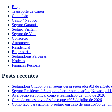
Blog
Transporte de Carga
Caminhão
Casco / Náutico
Seguro Garantia
Seguro Viagem
Seguro de Vida
Consórcio
Automóvel
Residencial
Empresarial
Seguradoras Parceiras
Notícias
Finanças Pessoais
Posts recentes
Seguradora Chubb: 5 vantagens dessa seguradora
03 de agosto
Seguro Residencial Sompo: coberturas e cotação | Novacapu
11
Averbação eletrônica: como é realizada
05 de julho de 2026
Carta de protesto: você sabe o que é?
05 de julho de 2026
Como faço para acionar o seguro em caso de sinistro?
05 de jul