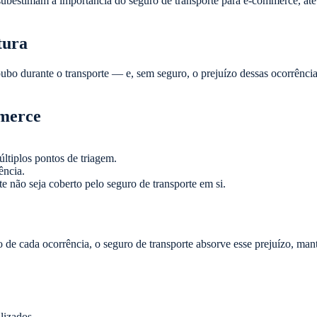
bestimam a importância do seguro de transporte para e-commerce, até 
tura
bo durante o transporte — e, sem seguro, o prejuízo dessas ocorrências
mmerce
ltiplos pontos de triagem.
ência.
e não seja coberto pelo seguro de transporte em si.
 de cada ocorrência, o seguro de transporte absorve esse prejuízo, ma
lizados.