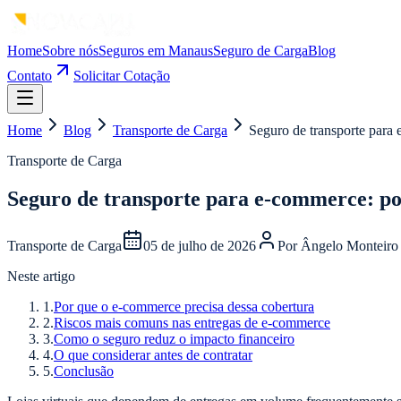
Home
Sobre nós
Seguros em Manaus
Seguro de Carga
Blog
Contato
Solicitar Cotação
Home
Blog
Transporte de Carga
Seguro de transporte para 
Transporte de Carga
Seguro de transporte para e-commerce: po
Transporte de Carga
05 de julho de 2026
Por
Ângelo Monteiro
Neste artigo
1
.
Por que o e-commerce precisa dessa cobertura
2
.
Riscos mais comuns nas entregas de e-commerce
3
.
Como o seguro reduz o impacto financeiro
4
.
O que considerar antes de contratar
5
.
Conclusão