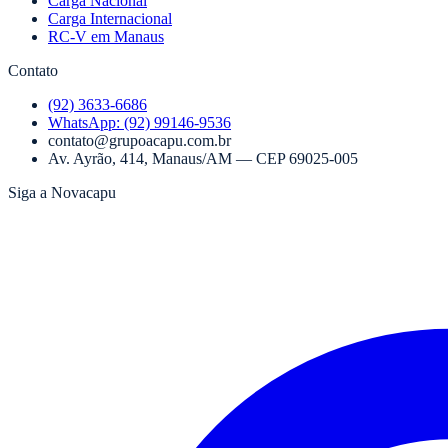
Carga Nacional
Carga Internacional
RC-V em Manaus
Contato
(92) 3633-6686
WhatsApp:
(92) 99146-9536
contato@grupoacapu.com.br
Av. Ayrão, 414
,
Manaus
/
AM
— CEP
69025-005
Siga a Novacapu