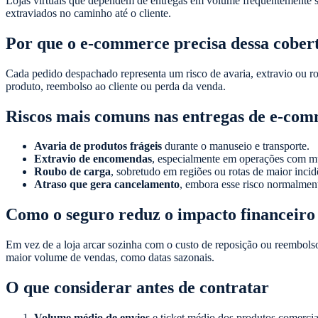
Lojas virtuais que dependem de entregas em volume frequentemente su
extraviados no caminho até o cliente.
Por que o e-commerce precisa dessa cober
Cada pedido despachado representa um risco de avaria, extravio ou rou
produto, reembolso ao cliente ou perda da venda.
Riscos mais comuns nas entregas de e-co
Avaria de produtos frágeis
durante o manuseio e transporte.
Extravio de encomendas
, especialmente em operações com mú
Roubo de carga
, sobretudo em regiões ou rotas de maior incid
Atraso que gera cancelamento
, embora esse risco normalment
Como o seguro reduz o impacto financeiro
Em vez de a loja arcar sozinha com o custo de reposição ou reembolso
maior volume de vendas, como datas sazonais.
O que considerar antes de contratar
Volume médio de envios
e ticket médio dos produtos comercia