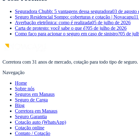
Seguradora Chubb: 5 vantagens dessa seguradora
03 de agosto
Seguro Residencial Sompo: coberturas e cotação | Novacapu
11
Averbação eletrônica: como é realizada
05 de julho de 2026
Carta de protesto: você sabe o que é?
05 de julho de 2026
Como faço para acionar o seguro em caso de sinistro?
05 de jul
Corretora com 31 anos de mercado, cotação para todo tipo de seguro.
Navegação
Home
Sobre nós
Seguros em Manaus
Seguro de Carga
Blog
Corretora em Manaus
Seguro Garantia
Cotação auto (WhatsApp)
Cotação online
Contato / Cotação