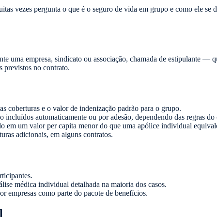
itas vezes pergunta o que é o seguro de vida em grupo e como ele se d
nte uma empresa, sindicato ou associação, chamada de estipulante — q
 previstos no contrato.
s coberturas e o valor de indenização padrão para o grupo.
ão incluídos automaticamente ou por adesão, dependendo das regras do 
ndo em um valor per capita menor do que uma apólice individual equival
uras adicionais, em alguns contratos.
rticipantes.
álise médica individual detalhada na maioria dos casos.
por empresas como parte do pacote de benefícios.
l