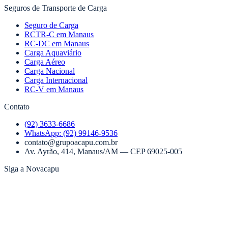
Seguros de Transporte de Carga
Seguro de Carga
RCTR-C em Manaus
RC-DC em Manaus
Carga Aquaviário
Carga Aéreo
Carga Nacional
Carga Internacional
RC-V em Manaus
Contato
(92) 3633-6686
WhatsApp:
(92) 99146-9536
contato@grupoacapu.com.br
Av. Ayrão, 414
,
Manaus
/
AM
— CEP
69025-005
Siga a Novacapu