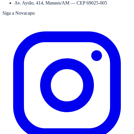
Av. Ayrão, 414
,
Manaus
/
AM
— CEP
69025-005
Siga a Novacapu