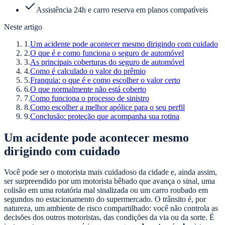
Assistência 24h e carro reserva em planos compatíveis
Neste artigo
1
.
Um acidente pode acontecer mesmo dirigindo com cuidado
2
.
O que é e como funciona o seguro de automóvel
3
.
As principais coberturas do seguro de automóvel
4
.
Como é calculado o valor do prêmio
5
.
Franquia: o que é e como escolher o valor certo
6
.
O que normalmente não está coberto
7
.
Como funciona o processo de sinistro
8
.
Como escolher a melhor apólice para o seu perfil
9
.
Conclusão: proteção que acompanha sua rotina
Um acidente pode acontecer mesmo
dirigindo com cuidado
Você pode ser o motorista mais cuidadoso da cidade e, ainda assim,
ser surpreendido por um motorista bêbado que avança o sinal, uma
colisão em uma rotatória mal sinalizada ou um carro roubado em
segundos no estacionamento do supermercado. O trânsito é, por
natureza, um ambiente de risco compartilhado: você não controla as
decisões dos outros motoristas, das condições da via ou da sorte. É