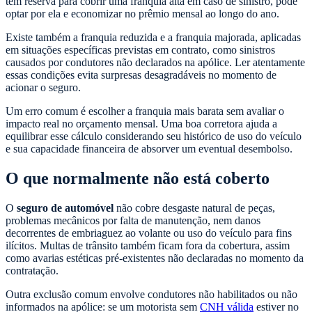
tem reserva para cobrir uma franquia alta em caso de sinistro, pode
optar por ela e economizar no prêmio mensal ao longo do ano.
Existe também a franquia reduzida e a franquia majorada, aplicadas
em situações específicas previstas em contrato, como sinistros
causados por condutores não declarados na apólice. Ler atentamente
essas condições evita surpresas desagradáveis no momento de
acionar o seguro.
Um erro comum é escolher a franquia mais barata sem avaliar o
impacto real no orçamento mensal. Uma boa corretora ajuda a
equilibrar esse cálculo considerando seu histórico de uso do veículo
e sua capacidade financeira de absorver um eventual desembolso.
O que normalmente não está coberto
O
seguro de automóvel
não cobre desgaste natural de peças,
problemas mecânicos por falta de manutenção, nem danos
decorrentes de embriaguez ao volante ou uso do veículo para fins
ilícitos. Multas de trânsito também ficam fora da cobertura, assim
como avarias estéticas pré-existentes não declaradas no momento da
contratação.
Outra exclusão comum envolve condutores não habilitados ou não
informados na apólice: se um motorista sem
CNH válida
estiver no