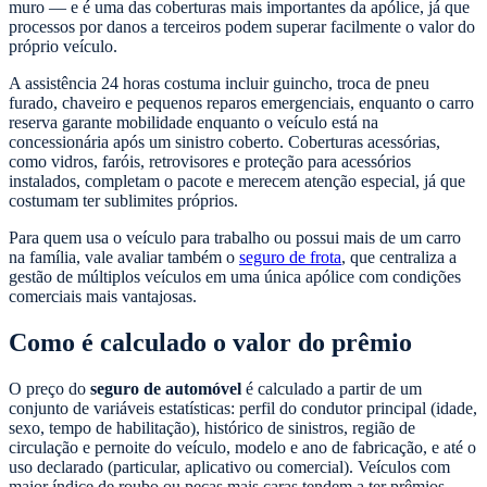
muro — e é uma das coberturas mais importantes da apólice, já que
processos por danos a terceiros podem superar facilmente o valor do
próprio veículo.
A assistência 24 horas costuma incluir guincho, troca de pneu
furado, chaveiro e pequenos reparos emergenciais, enquanto o carro
reserva garante mobilidade enquanto o veículo está na
concessionária após um sinistro coberto. Coberturas acessórias,
como vidros, faróis, retrovisores e proteção para acessórios
instalados, completam o pacote e merecem atenção especial, já que
costumam ter sublimites próprios.
Para quem usa o veículo para trabalho ou possui mais de um carro
na família, vale avaliar também o
seguro de frota
, que centraliza a
gestão de múltiplos veículos em uma única apólice com condições
comerciais mais vantajosas.
Como é calculado o valor do prêmio
O preço do
seguro de automóvel
é calculado a partir de um
conjunto de variáveis estatísticas: perfil do condutor principal (idade,
sexo, tempo de habilitação), histórico de sinistros, região de
circulação e pernoite do veículo, modelo e ano de fabricação, e até o
uso declarado (particular, aplicativo ou comercial). Veículos com
maior índice de roubo ou peças mais caras tendem a ter prêmios