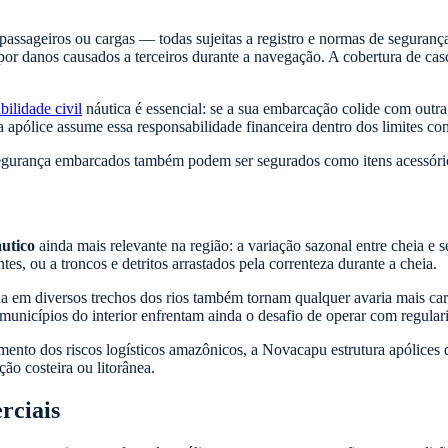
 passageiros ou cargas — todas sujeitas a registro e normas de seguran
 por danos causados a terceiros durante a navegação. A cobertura de cas
bilidade civil
náutica é essencial: se a sua embarcação colide com outr
a apólice assume essa responsabilidade financeira dentro dos limites con
egurança embarcados também podem ser segurados como itens acessório
utico
ainda mais relevante na região: a variação sazonal entre cheia e 
s, ou a troncos e detritos arrastados pela correnteza durante a cheia.
ada em diversos trechos dos rios também tornam qualquer avaria mais ca
municípios do interior enfrentam ainda o desafio de operar com regula
nto dos riscos logísticos amazônicos, a Novacapu estrutura apólices d
o costeira ou litorânea.
rciais