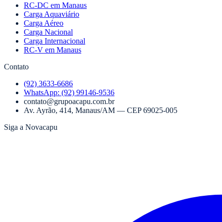
RC-DC em Manaus
Carga Aquaviário
Carga Aéreo
Carga Nacional
Carga Internacional
RC-V em Manaus
Contato
(92) 3633-6686
WhatsApp:
(92) 99146-9536
contato@grupoacapu.com.br
Av. Ayrão, 414
,
Manaus
/
AM
— CEP
69025-005
Siga a Novacapu