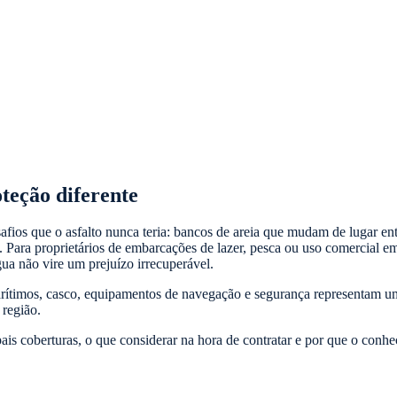
teção diferente
fios que o asfalto nunca teria: bancos de areia que mudam de lugar ent
ia. Para proprietários de embarcações de lazer, pesca ou uso comercial
a não vire um prejuízo irrecuperável.
timos, casco, equipamentos de navegação e segurança representam um in
 região.
ipais coberturas, o que considerar na hora de contratar e por que o con