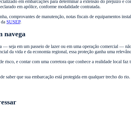
cializado em embarcações para determinar a extensão do prejuízo e conf
eclarado em apólice, conforme modalidade contratada.
a, comprovantes de manutenção, notas fiscais de equipamentos instalad
s da
SUSEP
.
m navega
ua — seja em um passeio de lazer ou em uma operação comercial — não
cial da vida e da economia regional, essa proteção ganha uma relevânc
e risco, e contar com uma corretora que conhece a realidade local faz to
de saber que sua embarcação está protegida em qualquer trecho do rio.
ressar