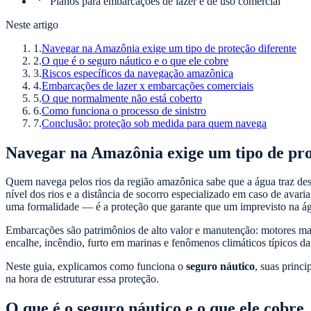
Planos para embarcações de lazer e de uso comercial
Neste artigo
1
.
Navegar na Amazônia exige um tipo de proteção diferente
2
.
O que é o seguro náutico e o que ele cobre
3
.
Riscos específicos da navegação amazônica
4
.
Embarcações de lazer x embarcações comerciais
5
.
O que normalmente não está coberto
6
.
Como funciona o processo de sinistro
7
.
Conclusão: proteção sob medida para quem navega
Navegar na Amazônia exige um tipo de pro
Quem navega pelos rios da região amazônica sabe que a água traz desa
nível dos rios e a distância de socorro especializado em caso de avar
uma formalidade — é a proteção que garante que um imprevisto na águ
Embarcações são patrimônios de alto valor e manutenção: motores marí
encalhe, incêndio, furto em marinas e fenômenos climáticos típicos da
Neste guia, explicamos como funciona o
seguro náutico
, suas princ
na hora de estruturar essa proteção.
O que é o seguro náutico e o que ele cobre