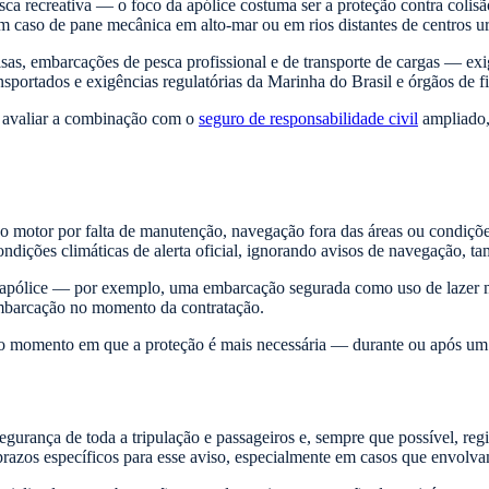
esca recreativa — o foco da apólice costuma ser a proteção contra colisã
m caso de pane mecânica em alto-mar ou em rios distantes de centros u
sas, embarcações de pesca profissional e de transporte de cargas — ex
nsportados e exigências regulatórias da Marinha do Brasil e órgãos de fi
 avaliar a combinação com o
seguro de responsabilidade civil
ampliado,
do motor por falta de manutenção, navegação fora das áreas ou condiçõ
ondições climáticas de alerta oficial, ignorando avisos de navegação,
a apólice — por exemplo, uma embarcação segurada como uso de lazer 
 embarcação no momento da contratação.
no momento em que a proteção é mais necessária — durante ou após um 
segurança de toda a tripulação e passageiros e, sempre que possível, re
 prazos específicos para esse aviso, especialmente em casos que envolva