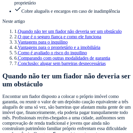
proprietário
Cobre aluguéis e encargos em caso de inadimplência
Neste artigo
1
.
Quando não ter um fiador não deveria ser um obstáculo
2
.
O que é o seguro fiança e como ele funciona
3
.
Vantagens para o inquilino
4
.
Vantagens para o proprietário e a imobiliária
5
.
Como é avaliado o risco do inquilino
6
.
Comparando com outras modalidades de garantia
7
.
Conclusão: alugar sem barreiras desnecessárias
Quando não ter um fiador não deveria ser
um obstáculo
Encontrar um fiador disposto a colocar o próprio imóvel como
garantia, ou reunir o valor de um depósito caução equivalente a três
aluguéis de uma só vez, são barreiras que afastam muita gente de um
imóvel que, financeiramente, ela poderia pagar tranquilamente todo
mês. Profissionais recém-chegados a uma cidade, autônomos sem
comprovação de renda tradicional e jovens que ainda não
construíram patrimônio familiar próprio enfrentam essa dificuldade