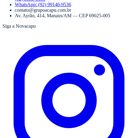
WhatsApp:
(92) 99146-9536
contato@grupoacapu.com.br
Av. Ayrão, 414
,
Manaus
/
AM
— CEP
69025-005
Siga a Novacapu