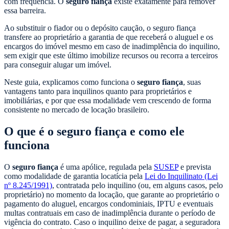
com frequência. O
seguro fiança
existe exatamente para remover
essa barreira.
Ao substituir o fiador ou o depósito caução, o seguro fiança
transfere ao proprietário a garantia de que receberá o aluguel e os
encargos do imóvel mesmo em caso de inadimplência do inquilino,
sem exigir que este último imobilize recursos ou recorra a terceiros
para conseguir alugar um imóvel.
Neste guia, explicamos como funciona o
seguro fiança
, suas
vantagens tanto para inquilinos quanto para proprietários e
imobiliárias, e por que essa modalidade vem crescendo de forma
consistente no mercado de locação brasileiro.
O que é o seguro fiança e como ele
funciona
O
seguro fiança
é uma apólice, regulada pela
SUSEP
e prevista
como modalidade de garantia locatícia pela
Lei do Inquilinato (Lei
nº 8.245/1991)
, contratada pelo inquilino (ou, em alguns casos, pelo
proprietário) no momento da locação, que garante ao proprietário o
pagamento do aluguel, encargos condominiais, IPTU e eventuais
multas contratuais em caso de inadimplência durante o período de
vigência do contrato. Caso o inquilino deixe de pagar, a seguradora