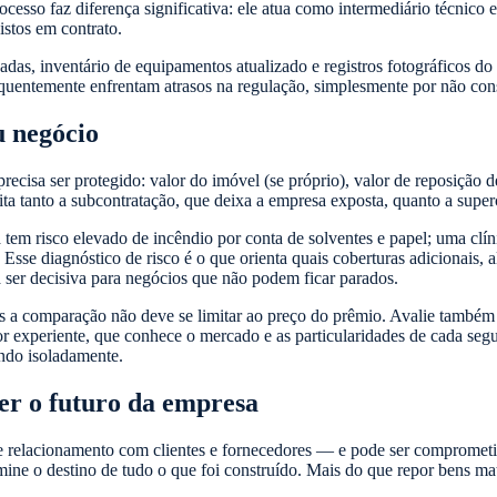
cesso faz diferença significativa: ele atua como intermediário técnico 
istos em contrato.
das, inventário de equipamentos atualizado e registros fotográficos do
quentemente enfrentam atrasos na regulação, simplesmente por não con
u negócio
recisa ser protegido: valor do imóvel (se próprio), valor de reposição
a tanto a subcontratação, que deixa a empresa exposta, quanto a super
a tem risco elevado de incêndio por conta de solventes e papel; uma cl
 Esse diagnóstico de risco é o que orienta quais coberturas adicionais,
a ser decisiva para negócios que não podem ficar parados.
s a comparação não deve se limitar ao preço do prêmio. Avalie também o
etor experiente, que conhece o mercado e as particularidades de cada se
ndo isoladamente.
er o futuro da empresa
 e relacionamento com clientes e fornecedores — e pode ser compromet
ine o destino de tudo o que foi construído. Mais do que repor bens mate