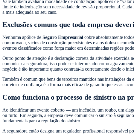
Vale também avaliar a modalidade de contratação: apólices de "valor 
limite de indenização sem necessidade de revisão proporcional. Cad
a mais adequada ao seu caso.
Exclusões comuns que toda empresa dever
Nenhuma apólice de
Seguro Empresarial
cobre absolutamente todos 
comprovada, vícios de construção preexistentes e atos dolosos comet
eventos classificados como força maior em determinadas regiões podem
Outro ponto de atenção é a declaração correta da atividade exercida
comunicar a seguradora, isso pode ser interpretado como agravamento
negócio é tão importante quanto contratá-la corretamente desde o iníci
Também é comum que bens de terceiros mantidos nas instalações da em
corretor de confiança é a forma mais eficaz de garantir que essas lac
Como funciona o processo de sinistro na pr
Ao identificar um evento coberto — um incêndio, um roubo, um alagame
ou furto. Em seguida, a empresa deve comunicar o sinistro à segurador
fundamentais para a regulação do sinistro.
A seguradora então designa um regulador, profissional responsável por