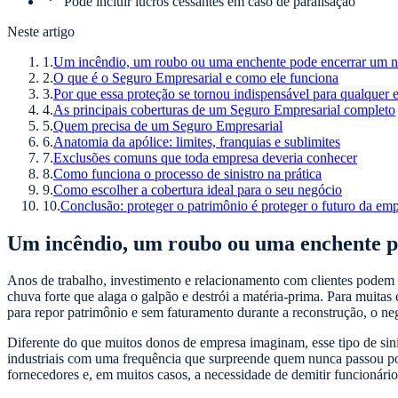
Pode incluir lucros cessantes em caso de paralisação
Neste artigo
1
.
Um incêndio, um roubo ou uma enchente pode encerrar um n
2
.
O que é o Seguro Empresarial e como ele funciona
3
.
Por que essa proteção se tornou indispensável para qualquer
4
.
As principais coberturas de um Seguro Empresarial completo
5
.
Quem precisa de um Seguro Empresarial
6
.
Anatomia da apólice: limites, franquias e sublimites
7
.
Exclusões comuns que toda empresa deveria conhecer
8
.
Como funciona o processo de sinistro na prática
9
.
Como escolher a cobertura ideal para o seu negócio
10
.
Conclusão: proteger o patrimônio é proteger o futuro da em
Um incêndio, um roubo ou uma enchente p
Anos de trabalho, investimento e relacionamento com clientes podem
chuva forte que alaga o galpão e destrói a matéria-prima. Para muit
para repor patrimônio e sem faturamento durante a reconstrução, o ne
Diferente do que muitos donos de empresa imaginam, esse tipo de sinist
industriais com uma frequência que surpreende quem nunca passou por i
fornecedores e, em muitos casos, a necessidade de demitir funcionári