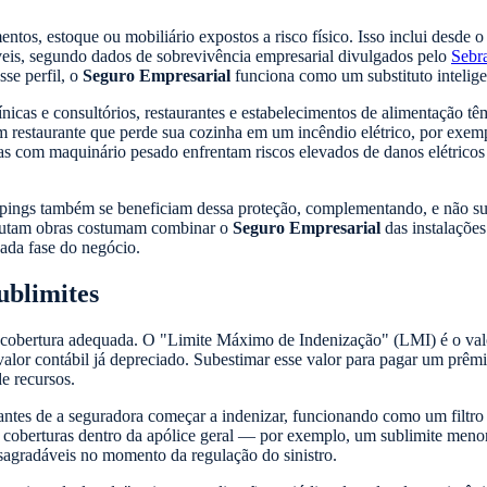
tos, estoque ou mobiliário expostos a risco físico. Isso inclui desde 
eis, segundo dados de sobrevivência empresarial divulgados pelo
Sebr
se perfil, o
Seguro Empresarial
funciona como um substituto intelige
clínicas e consultórios, restaurantes e estabelecimentos de alimentação 
 restaurante que perde sua cozinha em um incêndio elétrico, por exemplo
rias com maquinário pesado enfrentam riscos elevados de danos elétricos
ings também se beneficiam dessa proteção, complementando, e não su
cutam obras costumam combinar o
Seguro Empresarial
das instalaçõe
ada fase do negócio.
ublimites
ma cobertura adequada. O "Limite Máximo de Indenização" (LMI) é o valo
 valor contábil já depreciado. Subestimar esse valor para pagar um pr
e recursos.
ntes de a seguradora começar a indenizar, funcionando como um filtro 
s coberturas dentro da apólice geral — por exemplo, um sublimite menor 
sagradáveis no momento da regulação do sinistro.