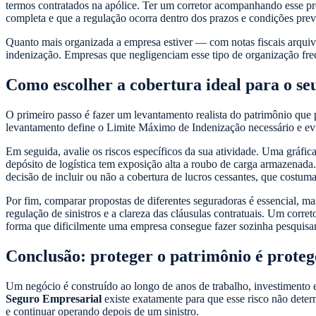
termos contratados na apólice. Ter um corretor acompanhando esse pro
completa e que a regulação ocorra dentro dos prazos e condições prev
Quanto mais organizada a empresa estiver — com notas fiscais arquiva
indenização. Empresas que negligenciam esse tipo de organização fre
Como escolher a cobertura ideal para o se
O primeiro passo é fazer um levantamento realista do patrimônio que p
levantamento define o Limite Máximo de Indenização necessário e evit
Em seguida, avalie os riscos específicos da sua atividade. Uma gráfic
depósito de logística tem exposição alta a roubo de carga armazenada.
decisão de incluir ou não a cobertura de lucros cessantes, que costum
Por fim, comparar propostas de diferentes seguradoras é essencial, ma
regulação de sinistros e a clareza das cláusulas contratuais. Um corr
forma que dificilmente uma empresa consegue fazer sozinha pesquisa
Conclusão: proteger o patrimônio é proteg
Um negócio é construído ao longo de anos de trabalho, investimento
Seguro Empresarial
existe exatamente para que esse risco não determ
e continuar operando depois de um sinistro.