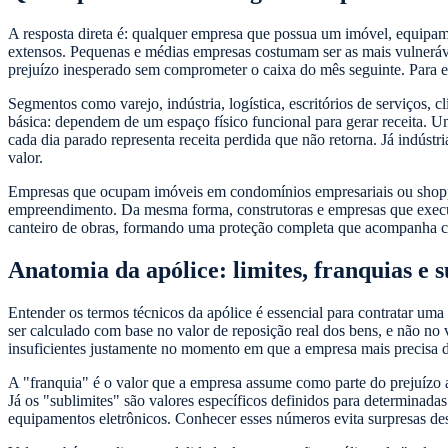
A resposta direta é: qualquer empresa que possua um imóvel, equipamen
extensos. Pequenas e médias empresas costumam ser as mais vulneráv
prejuízo inesperado sem comprometer o caixa do mês seguinte. Para es
Segmentos como varejo, indústria, logística, escritórios de serviços, 
básica: dependem de um espaço físico funcional para gerar receita. Um
cada dia parado representa receita perdida que não retorna. Já indúst
valor.
Empresas que ocupam imóveis em condomínios empresariais ou shopp
empreendimento. Da mesma forma, construtoras e empresas que exe
canteiro de obras, formando uma proteção completa que acompanha c
Anatomia da apólice: limites, franquias e s
Entender os termos técnicos da apólice é essencial para contratar u
ser calculado com base no valor de reposição real dos bens, e não no
insuficientes justamente no momento em que a empresa mais precisa d
A "franquia" é o valor que a empresa assume como parte do prejuízo a
Já os "sublimites" são valores específicos definidos para determinada
equipamentos eletrônicos. Conhecer esses números evita surpresas de