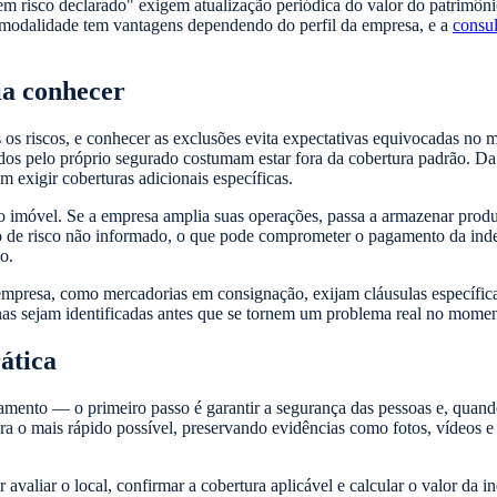
em risco declarado" exigem atualização periódica do valor do patrimôn
a modalidade tem vantagens dependendo do perfil da empresa, e a
consul
ia conhecer
os riscos, e conhecer as exclusões evita expectativas equivocadas no 
idos pelo próprio segurado costumam estar fora da cobertura padrão. D
 exigir coberturas adicionais específicas.
 no imóvel. Se a empresa amplia suas operações, passa a armazenar prod
 de risco não informado, o que pode comprometer o pagamento da inden
o.
presa, como mercadorias em consignação, exijam cláusulas específicas
unas sejam identificadas antes que se tornem um problema real no momen
ática
nto — o primeiro passo é garantir a segurança das pessoas e, quando a
a o mais rápido possível, preservando evidências como fotos, vídeos e 
 avaliar o local, confirmar a cobertura aplicável e calcular o valor d