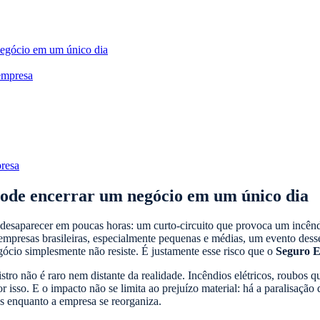
egócio em um único dia
 empresa
presa
ode encerrar um negócio em um único dia
 desaparecer em poucas horas: um curto-circuito que provoca um incên
as empresas brasileiras, especialmente pequenas e médias, um evento de
gócio simplesmente não resiste. É justamente esse risco que o
Seguro E
ro não é raro nem distante da realidade. Incêndios elétricos, roubos qu
sso. E o impacto não se limita ao prejuízo material: há a paralisação 
os enquanto a empresa se reorganiza.