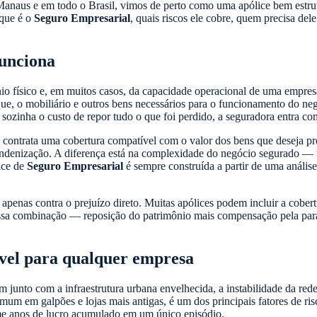
naus e em todo o Brasil, vimos de perto como uma apólice bem estrut
 que é o
Seguro Empresarial
, quais riscos ele cobre, quem precisa de
funciona
io físico e, em muitos casos, da capacidade operacional de uma empresa
que, o mobiliário e outros bens necessários para o funcionamento do neg
sozinha o custo de repor tudo o que foi perdido, a seguradora entra co
 contrata uma cobertura compatível com o valor dos bens que deseja pr
a indenização. A diferença está na complexidade do negócio segurado — u
lice de
Seguro Empresarial
é sempre construída a partir de uma análise
enas contra o prejuízo direto. Muitas apólices podem incluir a cobertur
 Essa combinação — reposição do patrimônio mais compensação pela par
ável para qualquer empresa
junto com a infraestrutura urbana envelhecida, a instabilidade da rede
omum em galpões e lojas mais antigas, é um dos principais fatores de r
me anos de lucro acumulado em um único episódio.