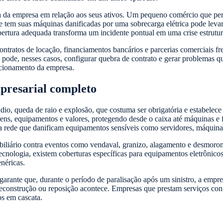
ira da empresa em relação aos seus ativos. Um pequeno comércio que per
ue tem suas máquinas danificadas por uma sobrecarga elétrica pode leva
bertura adequada transforma um incidente pontual em uma crise estrutura
tratos de locação, financiamentos bancários e parcerias comerciais 
 pode, nesses casos, configurar quebra de contrato e gerar problemas qu
uncionamento da empresa.
presarial completo
dio, queda de raio e explosão, que costuma ser obrigatória e estabelece 
ens, equipamentos e valores, protegendo desde o caixa até máquinas e fe
 da rede que danificam equipamentos sensíveis como servidores, máquina
obiliário contra eventos como vendaval, granizo, alagamento e desmo
nologia, existem coberturas específicas para equipamentos eletrônico
néricas.
garante que, durante o período de paralisação após um sinistro, a empr
a reconstrução ou reposição acontece. Empresas que prestam serviços co
os em cascata.