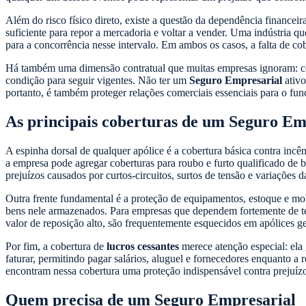
Além do risco físico direto, existe a questão da dependência finance
suficiente para repor a mercadoria e voltar a vender. Uma indústria q
para a concorrência nesse intervalo. Em ambos os casos, a falta de co
Há também uma dimensão contratual que muitas empresas ignoram: con
condição para seguir vigentes. Não ter um
Seguro Empresarial
ativo
portanto, é também proteger relações comerciais essenciais para o f
As principais coberturas de um Seguro Em
A espinha dorsal de qualquer apólice é a cobertura básica contra incên
a empresa pode agregar coberturas para roubo e furto qualificado de b
prejuízos causados por curtos-circuitos, surtos de tensão e variações
Outra frente fundamental é a proteção de equipamentos, estoque e m
bens nele armazenados. Para empresas que dependem fortemente de tec
valor de reposição alto, são frequentemente esquecidos em apólices ge
Por fim, a cobertura de
lucros cessantes
merece atenção especial: ela 
faturar, permitindo pagar salários, aluguel e fornecedores enquanto 
encontram nessa cobertura uma proteção indispensável contra prejuíz
Quem precisa de um Seguro Empresarial