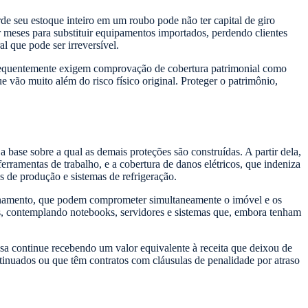
de seu estoque inteiro em um roubo pode não ter capital de giro
r meses para substituir equipamentos importados, perdendo clientes
l que pode ser irreversível.
frequentemente exigem comprovação de cobertura patrimonial como
e vão muito além do risco físico original. Proteger o patrimônio,
a base sobre a qual as demais proteções são construídas. A partir dela,
rramentas de trabalho, e a cobertura de danos elétricos, que indeniza
s de produção e sistemas de refrigeração.
ronamento, que podem comprometer simultaneamente o imóvel e os
s, contemplando notebooks, servidores e sistemas que, embora tenham
esa continue recebendo um valor equivalente à receita que deixou de
ntinuados ou que têm contratos com cláusulas de penalidade por atraso