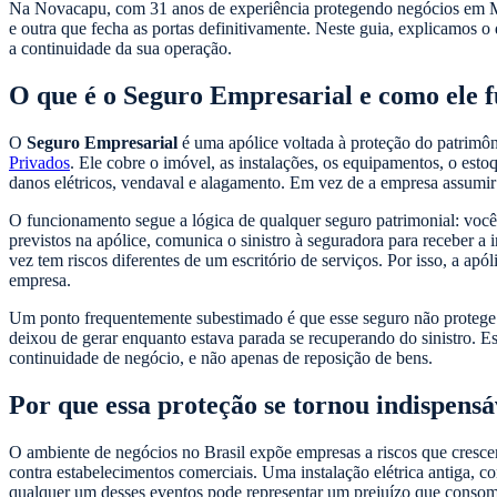
Na Novacapu, com 31 anos de experiência protegendo negócios em Ma
e outra que fecha as portas definitivamente. Neste guia, explicamos o
a continuidade da sua operação.
O que é o Seguro Empresarial e como ele 
O
Seguro Empresarial
é uma apólice voltada à proteção do patrimôn
Privados
. Ele cobre o imóvel, as instalações, os equipamentos, o esto
danos elétricos, vendaval e alagamento. Em vez de a empresa assumir 
O funcionamento segue a lógica de qualquer seguro patrimonial: você
previstos na apólice, comunica o sinistro à seguradora para receber 
vez tem riscos diferentes de um escritório de serviços. Por isso, a apó
empresa.
Um ponto frequentemente subestimado é que esse seguro não protege ap
deixou de gerar enquanto estava parada se recuperando do sinistro.
continuidade de negócio, e não apenas de reposição de bens.
Por que essa proteção se tornou indispens
O ambiente de negócios no Brasil expõe empresas a riscos que crescem 
contra estabelecimentos comerciais. Uma instalação elétrica antiga, c
qualquer um desses eventos pode representar um prejuízo que conso