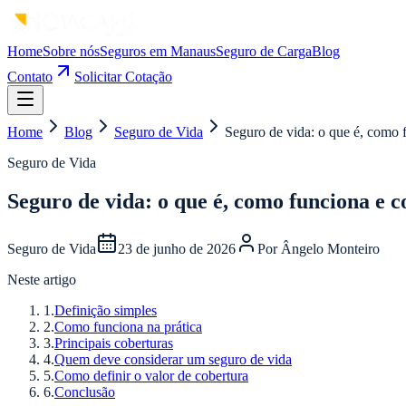
Home
Sobre nós
Seguros em Manaus
Seguro de Carga
Blog
Contato
Solicitar Cotação
Home
Blog
Seguro de Vida
Seguro de vida: o que é, como 
Seguro de Vida
Seguro de vida: o que é, como funciona e c
Seguro de Vida
23 de junho de 2026
Por
Ângelo Monteiro
Neste artigo
1
.
Definição simples
2
.
Como funciona na prática
3
.
Principais coberturas
4
.
Quem deve considerar um seguro de vida
5
.
Como definir o valor de cobertura
6
.
Conclusão