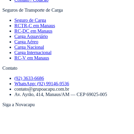
Seguros de Transporte de Carga
Seguro de Carga
RCTR-C em Manaus
RC-DC em Manaus
Carga Aquaviário
Carga Aéreo
Carga Nacional
Carga Internacional
RC-V em Manaus
Contato
(92) 3633-6686
WhatsApp:
(92) 99146-9536
contato@grupoacapu.com.br
Av. Ayrão, 414
,
Manaus
/
AM
— CEP
69025-005
Siga a Novacapu