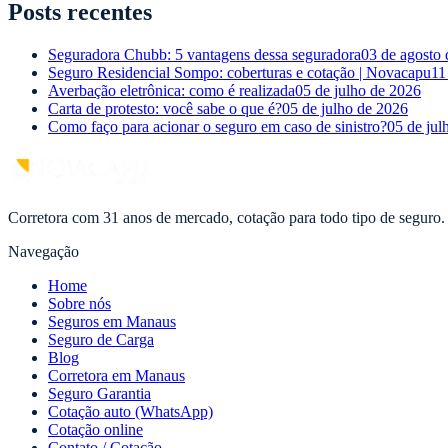
Posts recentes
Seguradora Chubb: 5 vantagens dessa seguradora
03 de agosto
Seguro Residencial Sompo: coberturas e cotação | Novacapu
11
Averbação eletrônica: como é realizada
05 de julho de 2026
Carta de protesto: você sabe o que é?
05 de julho de 2026
Como faço para acionar o seguro em caso de sinistro?
05 de jul
Corretora com 31 anos de mercado, cotação para todo tipo de seguro.
Navegação
Home
Sobre nós
Seguros em Manaus
Seguro de Carga
Blog
Corretora em Manaus
Seguro Garantia
Cotação auto (WhatsApp)
Cotação online
Contato / Cotação