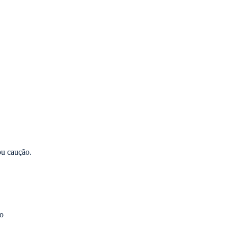
ou caução.
io