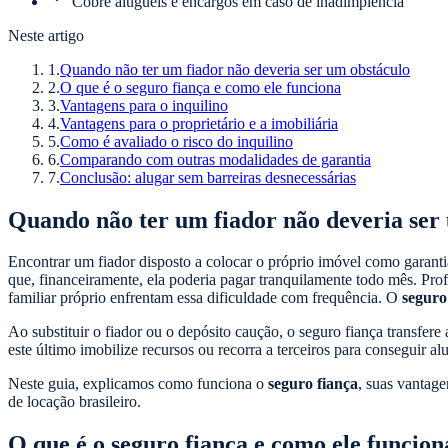
Cobre aluguéis e encargos em caso de inadimplência
Neste artigo
1
.
Quando não ter um fiador não deveria ser um obstáculo
2
.
O que é o seguro fiança e como ele funciona
3
.
Vantagens para o inquilino
4
.
Vantagens para o proprietário e a imobiliária
5
.
Como é avaliado o risco do inquilino
6
.
Comparando com outras modalidades de garantia
7
.
Conclusão: alugar sem barreiras desnecessárias
Quando não ter um fiador não deveria ser
Encontrar um fiador disposto a colocar o próprio imóvel como garanti
que, financeiramente, ela poderia pagar tranquilamente todo mês. Pr
familiar próprio enfrentam essa dificuldade com frequência. O
seguro
Ao substituir o fiador ou o depósito caução, o seguro fiança transfer
este último imobilize recursos ou recorra a terceiros para conseguir a
Neste guia, explicamos como funciona o
seguro fiança
, suas vantage
de locação brasileiro.
O que é o seguro fiança e como ele funcion