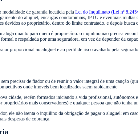
 modalidade de garantia locatícia pela
Lei do Inquilinato (Lei nº 8.245
pagamento do aluguel, encargos condominiais, IPTU e eventuais multas c
es devidos ao proprietário, dentro do limite contratado, e depois busca o
aluga quanto para quem é proprietário: o inquilino não precisa encontra
 formal e respaldada por uma seguradora, em vez de depender da capaci
alor proporcional ao aluguel e ao perfil de risco avaliado pela segura
: sem precisar de fiador ou de reunir o valor integral de uma caução (qu
competitivos onde imóveis bem localizados saem rapidamente.
va cidade, recém-formados iniciando a vida profissional, autônomos e 
r proprietários mais conservadores) e qualquer pessoa que não tenha u
dor, ele não isenta o inquilino da obrigação de pagar o aluguel: em cas
uais despesas de cobrança.
ria