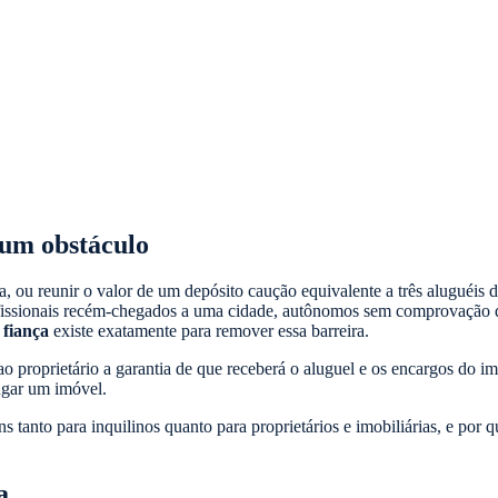
 um obstáculo
a, ou reunir o valor de um depósito caução equivalente a três aluguéis 
ofissionais recém-chegados a uma cidade, autônomos sem comprovação d
 fiança
existe exatamente para remover essa barreira.
e ao proprietário a garantia de que receberá o aluguel e os encargos do
lugar um imóvel.
ns tanto para inquilinos quanto para proprietários e imobiliárias, e p
a