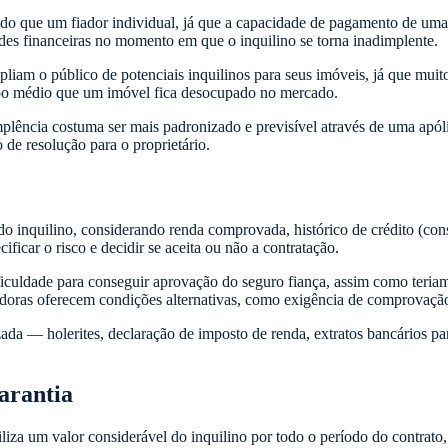
 do que um fiador individual, já que a capacidade de pagamento de um
ades financeiras no momento em que o inquilino se torna inadimplente.
liam o público de potenciais inquilinos para seus imóveis, já que muit
mpo médio que um imóvel fica desocupado no mercado.
lência costuma ser mais padronizado e previsível através de uma apóli
 de resolução para o proprietário.
o do inquilino, considerando renda comprovada, histórico de crédito (con
ificar o risco e decidir se aceita ou não a contratação.
ificuldade para conseguir aprovação do seguro fiança, assim como teria
radoras oferecem condições alternativas, como exigência de comprovaçã
da — holerites, declaração de imposto de renda, extratos bancários p
arantia
iliza um valor considerável do inquilino por todo o período do contrat