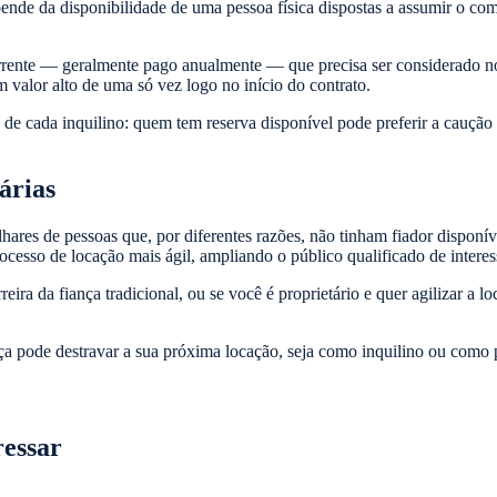
pende da disponibilidade de uma pessoa física dispostas a assumir o c
rente — geralmente pago anualmente — que precisa ser considerado no o
m valor alto de uma só vez logo no início do contrato.
 de cada inquilino: quem tem reserva disponível pode preferir a caução 
árias
ares de pessoas que, por diferentes razões, não tinham fiador disponív
processo de locação mais ágil, ampliando o público qualificado de inter
eira da fiança tradicional, ou se você é proprietário e quer agilizar a
a pode destravar a sua próxima locação, seja como inquilino ou como p
ressar