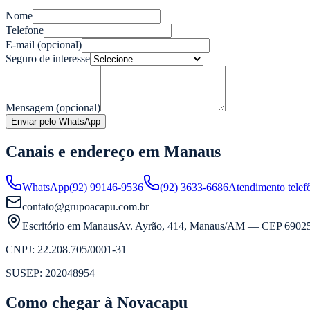
Nome
Telefone
E-mail (opcional)
Seguro de interesse
Mensagem (opcional)
Enviar pelo WhatsApp
Canais e endereço em Manaus
WhatsApp
(92) 99146-9536
(92) 3633-6686
Atendimento telef
contato@grupoacapu.com.br
Escritório em Manaus
Av. Ayrão, 414
,
Manaus
/
AM
— CEP
6902
CNPJ:
22.208.705/0001-31
SUSEP:
202048954
Como chegar à Novacapu