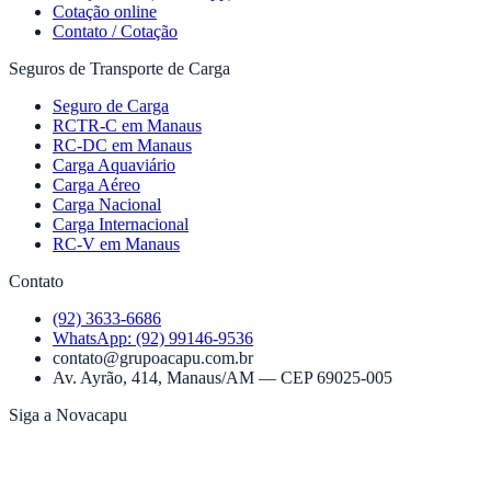
Cotação online
Contato / Cotação
Seguros de Transporte de Carga
Seguro de Carga
RCTR-C em Manaus
RC-DC em Manaus
Carga Aquaviário
Carga Aéreo
Carga Nacional
Carga Internacional
RC-V em Manaus
Contato
(92) 3633-6686
WhatsApp:
(92) 99146-9536
contato@grupoacapu.com.br
Av. Ayrão, 414
,
Manaus
/
AM
— CEP
69025-005
Siga a Novacapu