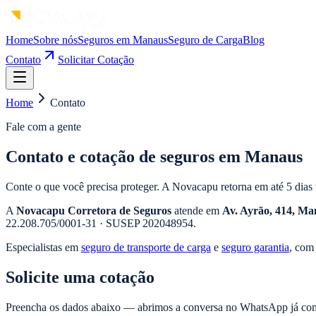
Home
Sobre nós
Seguros em Manaus
Seguro de Carga
Blog
Contato
Solicitar Cotação
Home
Contato
Fale com a gente
Contato e cotação de seguros em Manaus
Conte o que você precisa proteger. A Novacapu retorna em até 5 dias 
A
Novacapu Corretora de Seguros
atende em
Av. Ayrão, 414
,
Ma
22.208.705/0001-31
· SUSEP
202048954
.
Especialistas em
seguro de transporte de carga
e
seguro garantia
, com
Solicite uma cotação
Preencha os dados abaixo — abrimos a conversa no WhatsApp já com