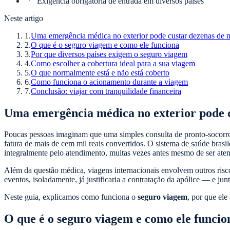
Exigência obrigatória de entrada em diversos países
Neste artigo
1
.
Uma emergência médica no exterior pode custar dezenas de m
2
.
O que é o seguro viagem e como ele funciona
3
.
Por que diversos países exigem o seguro viagem
4
.
Como escolher a cobertura ideal para a sua viagem
5
.
O que normalmente está e não está coberto
6
.
Como funciona o acionamento durante a viagem
7
.
Conclusão: viajar com tranquilidade financeira
Uma emergência médica no exterior pode c
Poucas pessoas imaginam que uma simples consulta de pronto-socorro 
fatura de mais de cem mil reais convertidos. O sistema de saúde brasil
integralmente pelo atendimento, muitas vezes antes mesmo de ser at
Além da questão médica, viagens internacionais envolvem outros risco
eventos, isoladamente, já justificaria a contratação da apólice — e ju
Neste guia, explicamos como funciona o
seguro viagem
, por que ele
O que é o seguro viagem e como ele funcio