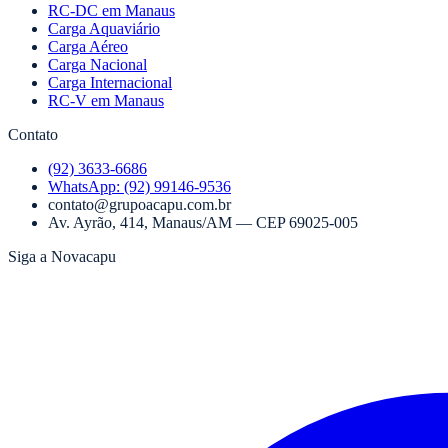
RC-DC em Manaus
Carga Aquaviário
Carga Aéreo
Carga Nacional
Carga Internacional
RC-V em Manaus
Contato
(92) 3633-6686
WhatsApp:
(92) 99146-9536
contato@grupoacapu.com.br
Av. Ayrão, 414
,
Manaus
/
AM
— CEP
69025-005
Siga a Novacapu