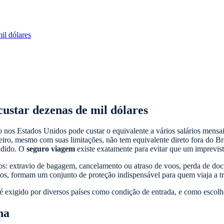
il dólares
ustar dezenas de mil dólares
nos Estados Unidos pode custar o equivalente a vários salários mensai
eiro, mesmo com suas limitações, não tem equivalente direto fora do Bra
endido. O
seguro viagem
existe exatamente para evitar que um imprevist
s: extravio de bagagem, cancelamento ou atraso de voos, perda de docu
ntos, formam um conjunto de proteção indispensável para quem viaja a tr
 é exigido por diversos países como condição de entrada, e como escolher
na