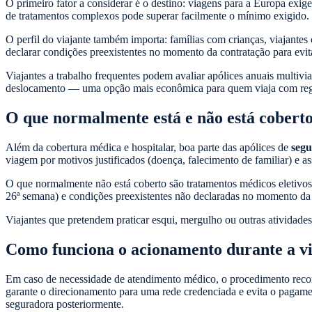
O primeiro fator a considerar é o destino: viagens para a Europa ex
de tratamentos complexos pode superar facilmente o mínimo exigido.
O perfil do viajante também importa: famílias com crianças, viajante
declarar condições preexistentes no momento da contratação para evit
Viajantes a trabalho frequentes podem avaliar apólices anuais multi
deslocamento — uma opção mais econômica para quem viaja com reg
O que normalmente está e não está cobert
Além da cobertura médica e hospitalar, boa parte das apólices de
segu
viagem por motivos justificados (doença, falecimento de familiar) e as
O que normalmente não está coberto são tratamentos médicos eletivos 
26ª semana) e condições preexistentes não declaradas no momento da 
Viajantes que pretendem praticar esqui, mergulho ou outras atividades
Como funciona o acionamento durante a v
Em caso de necessidade de atendimento médico, o procedimento recome
garante o direcionamento para uma rede credenciada e evita o pagame
seguradora posteriormente.