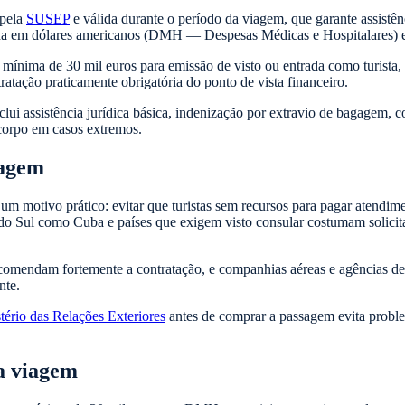
 pela
SUSEP
e válida durante o período da viagem, que garante assistên
edida em dólares americanos (DMH — Despesas Médicas e Hospitalares) e
mínima de 30 mil euros para emissão de visto ou entrada como turista
atação praticamente obrigatória do ponto de vista financeiro.
lui assistência jurídica básica, indenização por extravio de bagagem, 
 corpo em casos extremos.
iagem
um motivo prático: evitar que turistas sem recursos para pagar atendim
 do Sul como Cuba e países que exigem visto consular costumam solicit
omendam fortemente a contratação, e companhias aéreas e agências d
nte.
tério das Relações Exteriores
antes de comprar a passagem evita proble
ua viagem