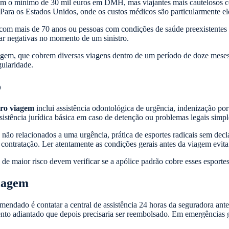
igem o mínimo de 30 mil euros em DMH, mas viajantes mais cautelosos c
 Para os Estados Unidos, onde os custos médicos são particularmente e
s com mais de 70 anos ou pessoas com condições de saúde preexistentes
ar negativas no momento de um sinistro.
viagem, que cobrem diversas viagens dentro de um período de doze mese
ularidade.
o
ro viagem
inclui assistência odontológica de urgência, indenização po
sistência jurídica básica em caso de detenção ou problemas legais simple
não relacionados a uma urgência, prática de esportes radicais sem decl
contratação. Ler atentamente as condições gerais antes da viagem evit
 de maior risco devem verificar se a apólice padrão cobre esses esporte
iagem
ndado é contatar a central de assistência 24 horas da seguradora ante
nto adiantado que depois precisaria ser reembolsado. Em emergências g