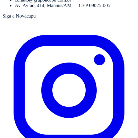
Av. Ayrão, 414
,
Manaus
/
AM
— CEP
69025-005
Siga a Novacapu