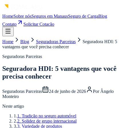
Home
Sobre nós
Seguros em Manaus
Seguro de Carga
Blog
Contato
Solicitar Cotação
Home
Blog
Seguradoras Parceiras
Seguradora HDI: 5
vantagens que você precisa conhecer
Seguradoras Parceiras
Seguradora HDI: 5 vantagens que você
precisa conhecer
Seguradoras Parceiras
24 de junho de 2026
Por
Ângelo
Monteiro
Neste artigo
1
.
1. Tradição no seguro automóvel
2
.
2. Solidez de grupo internacional
3
.
3. Variedade de produtos