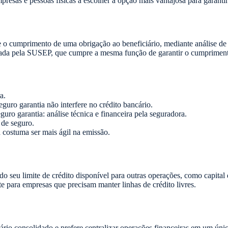
mpresas e pessoas físicas a escolher a opção mais vantajosa para garanti
 cumprimento de uma obrigação ao beneficiário, mediante análise de 
ada pela SUSEP, que cumpre a mesma função de garantir o cumprimento 
a.
guro garantia não interfere no crédito bancário.
guro garantia: análise técnica e financeira pela seguradora.
 de seguro.
a costuma ser mais ágil na emissão.
o seu limite de crédito disponível para outras operações, como capital
e para empresas que precisam manter linhas de crédito livres.
io consolidado e prefere centralizar operações financeiras em um úni