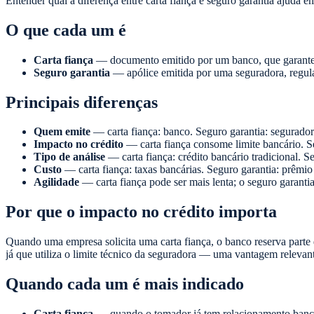
Entender qual a diferença entre carta fiança e seguro garantia ajuda e
O que cada um é
Carta fiança
— documento emitido por um banco, que garante o
Seguro garantia
— apólice emitida por uma seguradora, regul
Principais diferenças
Quem emite
— carta fiança: banco. Seguro garantia: segurador
Impacto no crédito
— carta fiança consome limite bancário. Se
Tipo de análise
— carta fiança: crédito bancário tradicional. Se
Custo
— carta fiança: taxas bancárias. Seguro garantia: prêmio
Agilidade
— carta fiança pode ser mais lenta; o seguro garanti
Por que o impacto no crédito importa
Quando uma empresa solicita uma carta fiança, o banco reserva parte d
já que utiliza o limite técnico da seguradora — uma vantagem relevant
Quando cada um é mais indicado
Carta fiança
— quando o tomador já tem relacionamento bancár