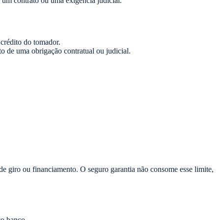
r um contrato ou uma exigência judicial.
crédito do tomador.
de uma obrigação contratual ou judicial.
 de giro ou financiamento. O seguro garantia não consome esse limite,
co banco.