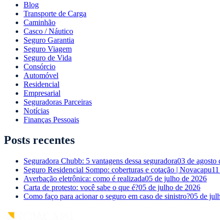
Blog
Transporte de Carga
Caminhão
Casco / Náutico
Seguro Garantia
Seguro Viagem
Seguro de Vida
Consórcio
Automóvel
Residencial
Empresarial
Seguradoras Parceiras
Notícias
Finanças Pessoais
Posts recentes
Seguradora Chubb: 5 vantagens dessa seguradora
03 de agosto
Seguro Residencial Sompo: coberturas e cotação | Novacapu
11
Averbação eletrônica: como é realizada
05 de julho de 2026
Carta de protesto: você sabe o que é?
05 de julho de 2026
Como faço para acionar o seguro em caso de sinistro?
05 de jul