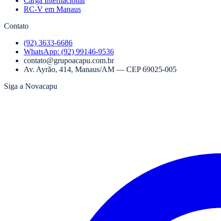
Carga Internacional
RC-V em Manaus
Contato
(92) 3633-6686
WhatsApp:
(92) 99146-9536
contato@grupoacapu.com.br
Av. Ayrão, 414
,
Manaus
/
AM
— CEP
69025-005
Siga a Novacapu