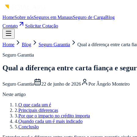
Home
Sobre nós
Seguros em Manaus
Seguro de Carga
Blog
Contato
Solicitar Cotação
Home
Blog
Seguro Garantia
Qual a diferença entre carta fi
Seguro Garantia
Qual a diferença entre carta fiança e segu
Seguro Garantia
22 de junho de 2026
Por
Ângelo Monteiro
Neste artigo
1
.
O que cada um é
2
.
Principais diferenças
3
.
Por que o impacto no crédito importa
4
.
Quando cada um é mais indicado
5
.
Conclusão