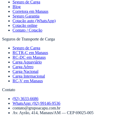
Seguro de Carga
Blog
Corretora em Manaus
Seguro Garantia
Cotação auto (WhatsApp)
Cotação online
Contato / Cotação
Seguros de Transporte de Carga
Seguro de Carga
RCTR-C em Manaus
RC-DC em Manaus
Carga Aquaviário
Carga Aéreo
Carga Nacional
Carga Internacional
RC-V em Manaus
Contato
(92) 3633-6686
WhatsApp:
(92) 99146-9536
contato@grupoacapu.com.br
Av. Ayrão, 414
,
Manaus
/
AM
— CEP
69025-005