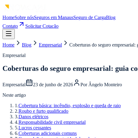
Home
Sobre nós
Seguros em Manaus
Seguro de Carga
Blog
Contato
Solicitar Cotação
Home
Blog
Empresarial
Coberturas do seguro empresarial: 
Empresarial
Coberturas do seguro empresarial: guia c
Empresarial
23 de junho de 2026
Por
Ângelo Monteiro
Neste artigo
1
.
Cobertura básica: incêndio, explosão e queda de raio
2
.
Roubo e furto qualificado
3
.
Danos elétricos
4
.
Responsabilidade civil empresarial
5
.
Lucros cessantes
6
.
Coberturas adicionais comuns