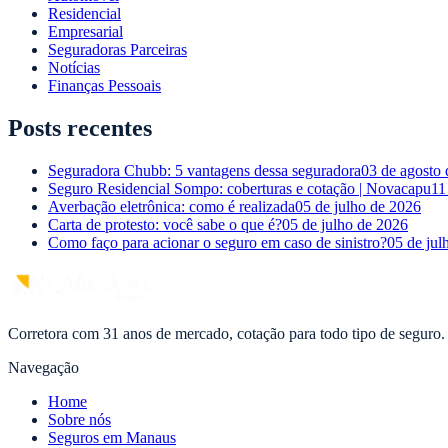
Residencial
Empresarial
Seguradoras Parceiras
Notícias
Finanças Pessoais
Posts recentes
Seguradora Chubb: 5 vantagens dessa seguradora
03 de agosto
Seguro Residencial Sompo: coberturas e cotação | Novacapu
11
Averbação eletrônica: como é realizada
05 de julho de 2026
Carta de protesto: você sabe o que é?
05 de julho de 2026
Como faço para acionar o seguro em caso de sinistro?
05 de jul
Corretora com 31 anos de mercado, cotação para todo tipo de seguro.
Navegação
Home
Sobre nós
Seguros em Manaus