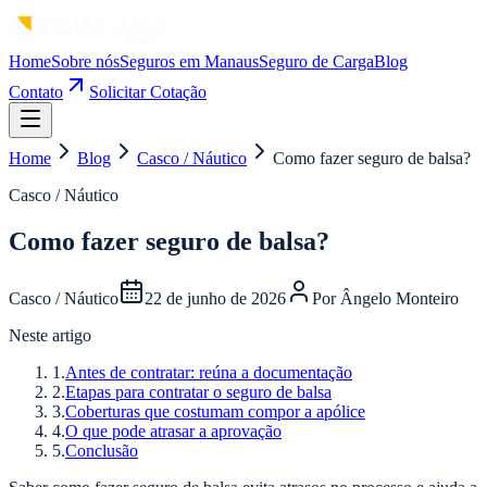
Home
Sobre nós
Seguros em Manaus
Seguro de Carga
Blog
Contato
Solicitar Cotação
Home
Blog
Casco / Náutico
Como fazer seguro de balsa?
Casco / Náutico
Como fazer seguro de balsa?
Casco / Náutico
22 de junho de 2026
Por
Ângelo Monteiro
Neste artigo
1
.
Antes de contratar: reúna a documentação
2
.
Etapas para contratar o seguro de balsa
3
.
Coberturas que costumam compor a apólice
4
.
O que pode atrasar a aprovação
5
.
Conclusão