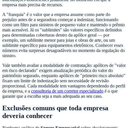
empresa mais precisa de recursos.
A "franquia" é o valor que a empresa assume como parte do
prejuízo antes de a seguradora começar a indenizar, funcionando
como um filtro para sinistros de pequeno valor e mantendo o prêmio
mais acessível. Já os "sublimites" são valores específicos definidos
para determinadas coberturas dentro da apólice geral — por
exemplo, um sublimite menor para joias e obras de arte, ou um
sublimite específico para equipamentos eletrônicos. Conhecer esses
números evita surpresas desagradáveis no momento da regulação do
sinistro.
Vale também avaliar a modalidade de contratação: apólices de "valor
em risco declarado" exigem atualização periódica do valor do
patrimônio segurado, enquanto apólices de "primeiro risco absoluto"
fixam um limite de indenização sem necessidade de revisão
proporcional. Cada modalidade tem vantagens dependendo do perfil
da empresa, e a
consultoria de um corretor especializado
é o que
garante que a escolha seja a mais adequada ao seu caso.
Exclusões comuns que toda empresa
deveria conhecer
Nenhuma apólice de
Seguro Empresarial
cobre absolutamente