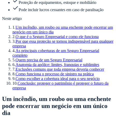
Proteção de equipamentos, estoque e mobiliário
Pode incluir lucros cessantes em caso de paralisação
Neste artigo
1
.
Um incêndio, um roubo ou uma enchente pode encerrar um
negócio em um único dia
2
.
O que é o Seguro Empresarial e como ele funciona
3
.
Por que essa proteção se tornou indispensável para qualquer
empresa
4
.
As principais coberturas de um Seguro Empresarial
completo
5
.
Quem precisa de um Seguro Empresarial
6
.
Anatomia da apólice: limites, franquias e sublimites
7
.
Exclusões comuns que toda empresa deveria conhecer
8
.
Como funciona o processo de sinistro na prática
9
.
Como escolher a cobertura ideal para o seu negócio
10
.
Conclusão: proteger o patrimônio é proteger o futuro da
empresa
Um incêndio, um roubo ou uma enchente
pode encerrar um negócio em um único
dia