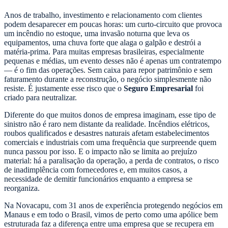
Anos de trabalho, investimento e relacionamento com clientes
podem desaparecer em poucas horas: um curto-circuito que provoca
um incêndio no estoque, uma invasão noturna que leva os
equipamentos, uma chuva forte que alaga o galpão e destrói a
matéria-prima. Para muitas empresas brasileiras, especialmente
pequenas e médias, um evento desses não é apenas um contratempo
— é o fim das operações. Sem caixa para repor patrimônio e sem
faturamento durante a reconstrução, o negócio simplesmente não
resiste. É justamente esse risco que o
Seguro Empresarial
foi
criado para neutralizar.
Diferente do que muitos donos de empresa imaginam, esse tipo de
sinistro não é raro nem distante da realidade. Incêndios elétricos,
roubos qualificados e desastres naturais afetam estabelecimentos
comerciais e industriais com uma frequência que surpreende quem
nunca passou por isso. E o impacto não se limita ao prejuízo
material: há a paralisação da operação, a perda de contratos, o risco
de inadimplência com fornecedores e, em muitos casos, a
necessidade de demitir funcionários enquanto a empresa se
reorganiza.
Na Novacapu, com 31 anos de experiência protegendo negócios em
Manaus e em todo o Brasil, vimos de perto como uma apólice bem
estruturada faz a diferença entre uma empresa que se recupera em