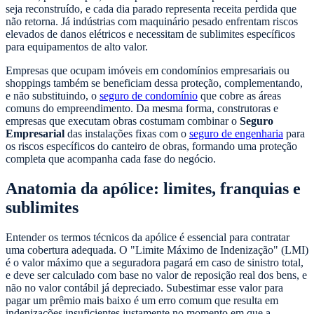
seja reconstruído, e cada dia parado representa receita perdida que
não retorna. Já indústrias com maquinário pesado enfrentam riscos
elevados de danos elétricos e necessitam de sublimites específicos
para equipamentos de alto valor.
Empresas que ocupam imóveis em condomínios empresariais ou
shoppings também se beneficiam dessa proteção, complementando,
e não substituindo, o
seguro de condomínio
que cobre as áreas
comuns do empreendimento. Da mesma forma, construtoras e
empresas que executam obras costumam combinar o
Seguro
Empresarial
das instalações fixas com o
seguro de engenharia
para
os riscos específicos do canteiro de obras, formando uma proteção
completa que acompanha cada fase do negócio.
Anatomia da apólice: limites, franquias e
sublimites
Entender os termos técnicos da apólice é essencial para contratar
uma cobertura adequada. O "Limite Máximo de Indenização" (LMI)
é o valor máximo que a seguradora pagará em caso de sinistro total,
e deve ser calculado com base no valor de reposição real dos bens, e
não no valor contábil já depreciado. Subestimar esse valor para
pagar um prêmio mais baixo é um erro comum que resulta em
indenizações insuficientes justamente no momento em que a