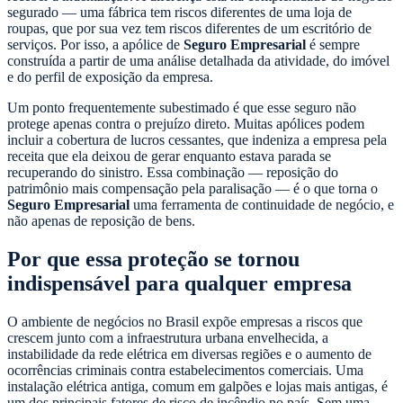
segurado — uma fábrica tem riscos diferentes de uma loja de
roupas, que por sua vez tem riscos diferentes de um escritório de
serviços. Por isso, a apólice de
Seguro Empresarial
é sempre
construída a partir de uma análise detalhada da atividade, do imóvel
e do perfil de exposição da empresa.
Um ponto frequentemente subestimado é que esse seguro não
protege apenas contra o prejuízo direto. Muitas apólices podem
incluir a cobertura de lucros cessantes, que indeniza a empresa pela
receita que ela deixou de gerar enquanto estava parada se
recuperando do sinistro. Essa combinação — reposição do
patrimônio mais compensação pela paralisação — é o que torna o
Seguro Empresarial
uma ferramenta de continuidade de negócio, e
não apenas de reposição de bens.
Por que essa proteção se tornou
indispensável para qualquer empresa
O ambiente de negócios no Brasil expõe empresas a riscos que
crescem junto com a infraestrutura urbana envelhecida, a
instabilidade da rede elétrica em diversas regiões e o aumento de
ocorrências criminais contra estabelecimentos comerciais. Uma
instalação elétrica antiga, comum em galpões e lojas mais antigas, é
um dos principais fatores de risco de incêndio no país. Sem uma