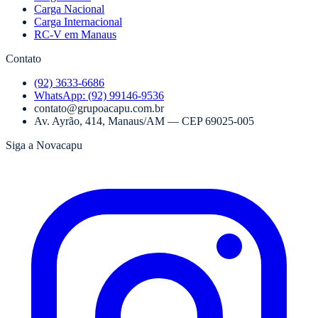
Carga Nacional
Carga Internacional
RC-V em Manaus
Contato
(92) 3633-6686
WhatsApp:
(92) 99146-9536
contato@grupoacapu.com.br
Av. Ayrão, 414
,
Manaus
/
AM
— CEP
69025-005
Siga a Novacapu