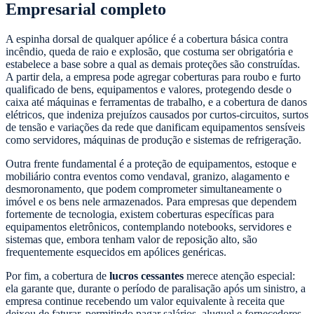
Empresarial completo
A espinha dorsal de qualquer apólice é a cobertura básica contra
incêndio, queda de raio e explosão, que costuma ser obrigatória e
estabelece a base sobre a qual as demais proteções são construídas.
A partir dela, a empresa pode agregar coberturas para roubo e furto
qualificado de bens, equipamentos e valores, protegendo desde o
caixa até máquinas e ferramentas de trabalho, e a cobertura de danos
elétricos, que indeniza prejuízos causados por curtos-circuitos, surtos
de tensão e variações da rede que danificam equipamentos sensíveis
como servidores, máquinas de produção e sistemas de refrigeração.
Outra frente fundamental é a proteção de equipamentos, estoque e
mobiliário contra eventos como vendaval, granizo, alagamento e
desmoronamento, que podem comprometer simultaneamente o
imóvel e os bens nele armazenados. Para empresas que dependem
fortemente de tecnologia, existem coberturas específicas para
equipamentos eletrônicos, contemplando notebooks, servidores e
sistemas que, embora tenham valor de reposição alto, são
frequentemente esquecidos em apólices genéricas.
Por fim, a cobertura de
lucros cessantes
merece atenção especial:
ela garante que, durante o período de paralisação após um sinistro, a
empresa continue recebendo um valor equivalente à receita que
deixou de faturar, permitindo pagar salários, aluguel e fornecedores