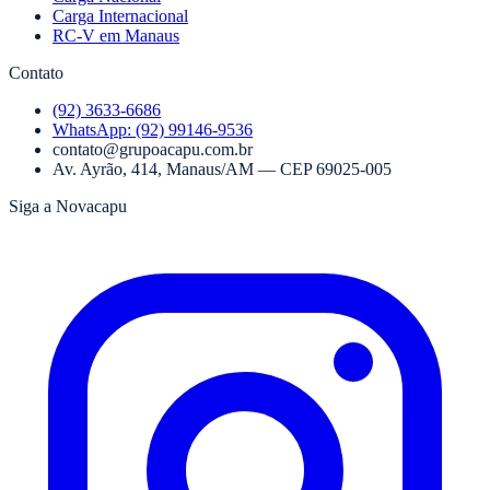
Carga Internacional
RC-V em Manaus
Contato
(92) 3633-6686
WhatsApp:
(92) 99146-9536
contato@grupoacapu.com.br
Av. Ayrão, 414
,
Manaus
/
AM
— CEP
69025-005
Siga a Novacapu