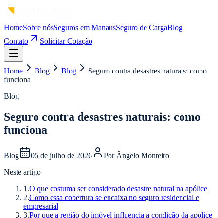
Home
Sobre nós
Seguros em Manaus
Seguro de Carga
Blog
Contato
Solicitar Cotação
Home
Blog
Blog
Seguro contra desastres naturais: como
funciona
Blog
Seguro contra desastres naturais: como
funciona
Blog
05 de julho de 2026
Por
Ângelo Monteiro
Neste artigo
1
.
O que costuma ser considerado desastre natural na apólice
2
.
Como essa cobertura se encaixa no seguro residencial e
empresarial
3
.
Por que a região do imóvel influencia a condição da apólice