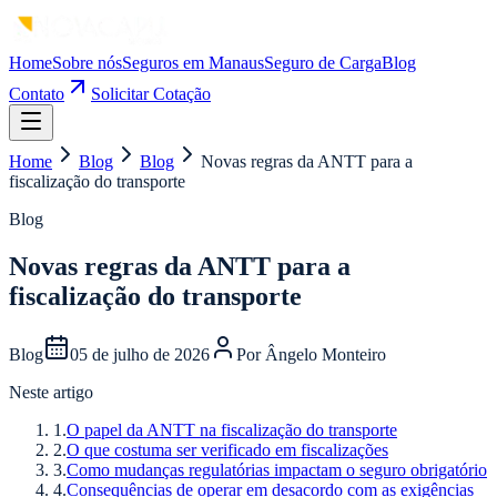
Home
Sobre nós
Seguros em Manaus
Seguro de Carga
Blog
Contato
Solicitar Cotação
Home
Blog
Blog
Novas regras da ANTT para a
fiscalização do transporte
Blog
Novas regras da ANTT para a
fiscalização do transporte
Blog
05 de julho de 2026
Por
Ângelo Monteiro
Neste artigo
1
.
O papel da ANTT na fiscalização do transporte
2
.
O que costuma ser verificado em fiscalizações
3
.
Como mudanças regulatórias impactam o seguro obrigatório
4
.
Consequências de operar em desacordo com as exigências