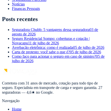
Notícias
Finanças Pessoais
Posts recentes
Seguradora Chubb: 5 vantagens dessa seguradora
03 de
agosto de 2026
Seguro Residencial Sompo: coberturas e cotação |
Novacapu
11 de julho de 2026
Averbação eletrônica: como é realizada
05 de julho de 2026
Carta de protesto: você sabe o que é?
05 de julho de 2026
Como faço para acionar o seguro em caso de sinistro?
05 de
julho de 2026
Corretora com 31 anos de mercado, cotação para todo tipo de
seguro. Especialista em transporte de carga e seguro garantia. 27
seguradoras — 4,6★ no Google.
Navegação
Home