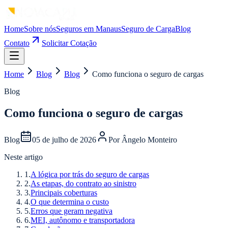
Home
Sobre nós
Seguros em Manaus
Seguro de Carga
Blog
Contato
Solicitar Cotação
Home
Blog
Blog
Como funciona o seguro de cargas
Blog
Como funciona o seguro de cargas
Blog
05 de julho de 2026
Por
Ângelo Monteiro
Neste artigo
1
.
A lógica por trás do seguro de cargas
2
.
As etapas, do contrato ao sinistro
3
.
Principais coberturas
4
.
O que determina o custo
5
.
Erros que geram negativa
6
.
MEI, autônomo e transportadora