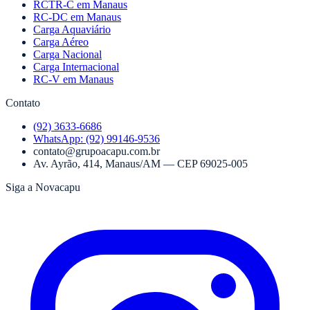
RCTR-C em Manaus
RC-DC em Manaus
Carga Aquaviário
Carga Aéreo
Carga Nacional
Carga Internacional
RC-V em Manaus
Contato
(92) 3633-6686
WhatsApp:
(92) 99146-9536
contato@grupoacapu.com.br
Av. Ayrão, 414
,
Manaus
/
AM
— CEP
69025-005
Siga a Novacapu