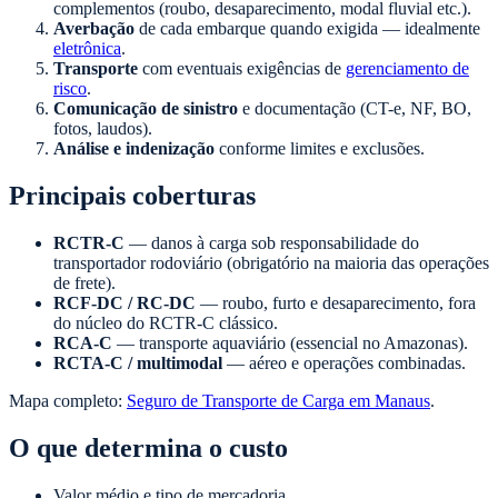
complementos (roubo, desaparecimento, modal fluvial etc.).
Averbação
de cada embarque quando exigida — idealmente
eletrônica
.
Transporte
com eventuais exigências de
gerenciamento de
risco
.
Comunicação de sinistro
e documentação (CT-e, NF, BO,
fotos, laudos).
Análise e indenização
conforme limites e exclusões.
Principais coberturas
RCTR-C
— danos à carga sob responsabilidade do
transportador rodoviário (obrigatório na maioria das operações
de frete).
RCF-DC / RC-DC
— roubo, furto e desaparecimento, fora
do núcleo do RCTR-C clássico.
RCA-C
— transporte aquaviário (essencial no Amazonas).
RCTA-C / multimodal
— aéreo e operações combinadas.
Mapa completo:
Seguro de Transporte de Carga em Manaus
.
O que determina o custo
Valor médio e tipo de mercadoria.